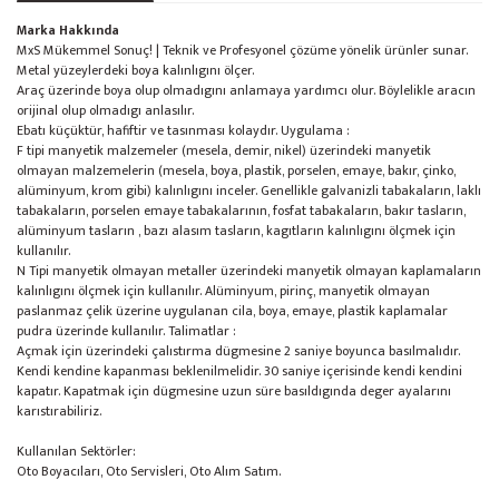
Marka Hakkında
MxS Mükemmel Sonuç! | Teknik ve Profesyonel çözüme yönelik ürünler sunar.
Metal yüzeylerdeki boya kalınlıgını ölçer.
Araç üzerinde boya olup olmadıgını anlamaya yardımcı olur. Böylelikle aracın
orijinal olup olmadıgı anlasılır.
Ebatı küçüktür, hafiftir ve tasınması kolaydır. Uygulama :
F tipi manyetik malzemeler (mesela, demir, nikel) üzerindeki manyetik
olmayan malzemelerin (mesela, boya, plastik, porselen, emaye, bakır, çinko,
alüminyum, krom gibi) kalınlıgını inceler. Genellikle galvanizli tabakaların, laklı
tabakaların, porselen emaye tabakalarının, fosfat tabakaların, bakır tasların,
alüminyum tasların , bazı alasım tasların, kagıtların kalınlıgını ölçmek için
kullanılır.
N Tipi manyetik olmayan metaller üzerindeki manyetik olmayan kaplamaların
kalınlıgını ölçmek için kullanılır. Alüminyum, pirinç, manyetik olmayan
paslanmaz çelik üzerine uygulanan cila, boya, emaye, plastik kaplamalar
pudra üzerinde kullanılır. Talimatlar :
Açmak için üzerindeki çalıstırma dügmesine 2 saniye boyunca basılmalıdır.
Kendi kendine kapanması beklenilmelidir. 30 saniye içerisinde kendi kendini
kapatır. Kapatmak için dügmesine uzun süre basıldıgında deger ayalarını
karıstırabiliriz.
Kullanılan Sektörler:
Oto Boyacıları, Oto Servisleri, Oto Alım Satım.