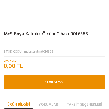
MxS Boya Kalınlık Ölçüm Cihazı 90f6368
STOK KODU
mdcrstrotm90f6368
KDV Dahil
0,00 TL
STOKTA YOK
ÜRÜN BILGISI
YORUMLAR
TAKSIT SEÇENEKLERI