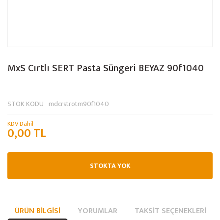
MxS Cırtlı SERT Pasta Süngeri BEYAZ 90f1040
STOK KODU
mdcrstrotm90f1040
KDV Dahil
0,00 TL
STOKTA YOK
ÜRÜN BILGISI
YORUMLAR
TAKSIT SEÇENEKLERI