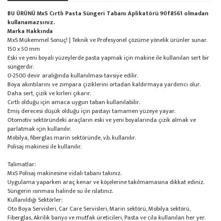
BU ÜRÜNÜ MxS Cırtlı Pasta Süngeri Tabanı Aplikatörü 90f8561 olmadan
kullanamazsınız.
Marka Hakkında
MxS Mükemmel Sonuç! | Teknik ve Profesyonel çözüme yönelik ürünler sunar.
150 x 50 mm
Eski ve yeni boyalı yüzeylerde pasta yapmak için makine ile kullanılan sert bir
süngerdir.
0-2500 devir aralığında kullanılması tavsiye edilir.
Boya akıntılarını ve zımpara çiziklerini ortadan kaldırmaya yardımcı olur.
Daha sert, çizik ve kirleri çıkarır.
Cırtlı olduğu için amaca uygun taban kullanılabilir.
Emiş derecesi düşük olduğu için pastayı tamamen yüzeye yayar.
Otomotiv sektöründeki araçların eski ve yeni boyalarında çizik almak ve
parlatmak için kullanılır.
Mobilya, fiberglas marin sektöründe, v.b. kullanılır.
Polisaj makinesi ile kullanılır.
Talimatlar:
MxS Polisaj makinesine vidalı tabanı takınız.
Uygulama yaparken araç kenar ve köşelerine takılmamasına dikkat ediniz.
Süngerin ısınması halinde su ile ıslatınız.
Kullanıldığı Sektörler:
Oto Boya Servisleri, Car Care Servisleri, Marin sektörü, Mobilya sektörü,
Fiberglas, Akrilik banyo ve mutfak üreticileri, Pasta ve cila kullanılan her yer.