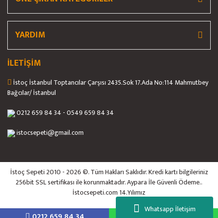
Gönder
YARDIM
İLETİŞİM
İstoç İstanbul Toptancılar Çarşısı 2435.Sok 17.Ada No:114 Mahmutbey
Bağcılar/ İstanbul
0212 659 84 34 - 0549 659 84 34
istocsepeti@gmail.com
İstoç Sepeti 2010 - 2026 ©. Tüm Hakları Saklıdır. Kredi kartı bilgileriniz
256bit SSL sertifikası ile korunmaktadır. Aypara İle Güvenli Ödeme..
İstocsepeti.com 14.Yılımız
Whatsapp İletişim
0212 659 84 34
5558884844