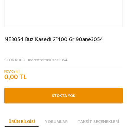
NE3054 Buz Kasedi 2*400 Gr 90ane3054
STOK KODU
mdcrstrotm90ane3054
KDV Dahil
0,00 TL
STOKTA YOK
ÜRÜN BILGISI
YORUMLAR
TAKSIT SEÇENEKLERI