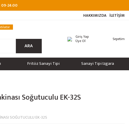
at 09-24:00
HAKKIMIZDA
İLETİŞİM
tilatör
Giriş Yap
Sepetim
Üye Ol
ARA
ı
Fritöz Sanayi Tipi
Sanayi Tipi Izgara
kinası Soğutuculu EK-32S
KİNASI SOĞUTUCULU EK-32S