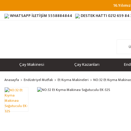
16.Yılımız
WHATSAPP İLETİŞİM
5558884844
DESTEK HATTI
0212 659 84
Çay Makinesi
Çay Kazanları
End
Anasayfa
Endüstriyel Mutfak
Et Kıyma Makineleri
NO:32 Et Kıyma Makinas