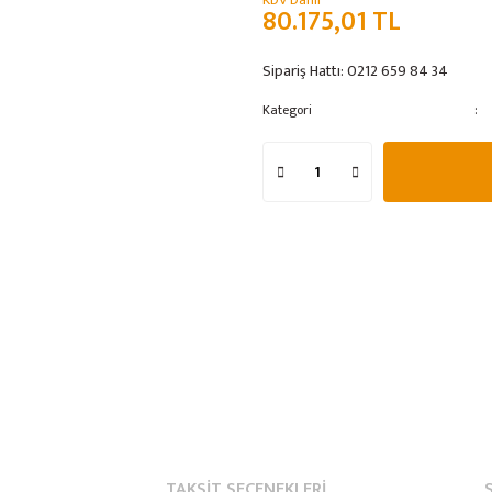
KDV Dahil
80.175,01 TL
Sipariş Hattı:
0212 659 84 34
Kategori
TAKSIT SEÇENEKLERI