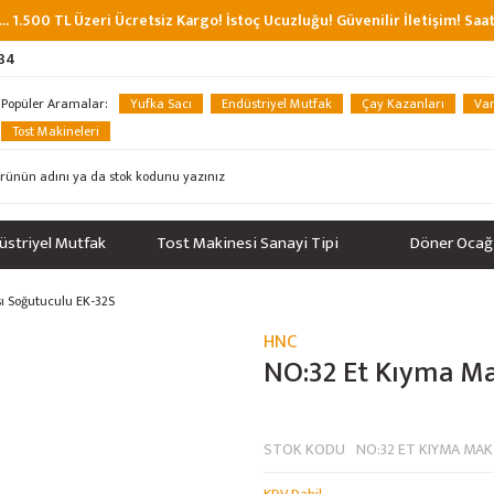
... 1.500 TL Üzeri Ücretsiz Kargo! İstoç Ucuzluğu! Güvenilir İletişim! Sa
 34
Popüler Aramalar:
Yufka Sacı
Endüstriyel Mutfak
Çay Kazanları
Van
Tost Makineleri
üstriyel Mutfak
Tost Makinesi Sanayi Tipi
Döner Ocağ
ı Soğutuculu EK-32S
HNC
NO:32 Et Kıyma Ma
STOK KODU
NO:32 ET KIYMA MA