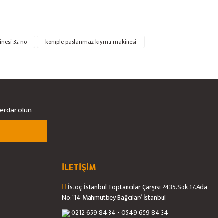
nesi 32 no
komple paslanmaz kıyma makinesi
berdar olun
İLETİŞİM
İstoç İstanbul Toptancılar Çarşısı 2435.Sok 17.Ada
No:114 Mahmutbey Bağcılar/ İstanbul
0212 659 84 34 - 0549 659 84 34