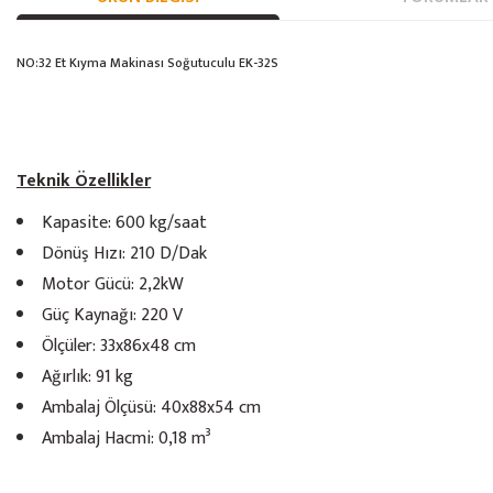
NO:32 Et Kıyma Makinası Soğutuculu EK-32S
Teknik Özellikler
Kapasite: 600 kg/saat
Dönüş Hızı: 210 D/Dak
Motor Gücü: 2,2kW
Güç Kaynağı: 220 V
Ölçüler: 33x86x48 cm
Ağırlık: 91 kg
Ambalaj Ölçüsü: 40x88x54 cm
Ambalaj Hacmi: 0,18 m³