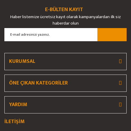
Ürün bilgilerinde hatalar bulunuyor.
E-BÜLTEN KAYIT
Ürün fiyatı diğer sitelerden daha pahalı.
Haber listemize ücretsiz kayıt olarak kampanyalardan ilk siz
Bu ürüne benzer farklı alternatifler olmalı.
haberdar olun
Gönder
KURUMSAL
ÖNE ÇIKAN KATEGORİLER
YARDIM
İLETİŞİM