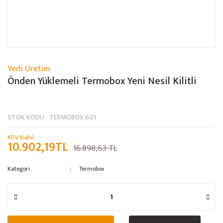
Yerli Üretim
Önden Yüklemeli Termobox Yeni Nesil Kilitli
STOK KODU
TERMOBOX 601
KDV Dahil
10.902,19TL
16.898,63 TL
Kategori
Termobox