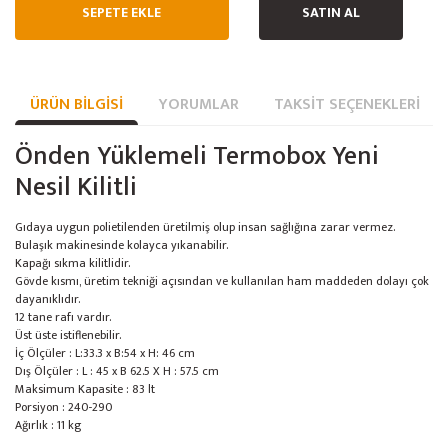
SEPETE EKLE
SATIN AL
ÜRÜN BILGISI
YORUMLAR
TAKSIT SEÇENEKLERI
Önden Yüklemeli Termobox Yeni
Nesil Kilitli
Gıdaya uygun polietilenden üretilmiş olup insan sağlığına zarar vermez.
Bulaşık makinesinde kolayca yıkanabilir.
Kapağı sıkma kilitlidir.
Gövde kısmı, üretim tekniği açısından ve kullanılan ham maddeden dolayı çok
dayanıklıdır.
12 tane rafı vardır.
Üst üste istiflenebilir.
İç Ölçüler : L:33.3 x B:54 x H: 46 cm
Dış Ölçüler : L : 45 x B 62.5 X H : 57.5 cm
Maksimum Kapasite : 83 lt
Porsiyon : 240-290
Ağırlık : 11 kg