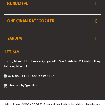
KURUMSAL
ÖNE ÇIKAN KATEGORİLER
YARDIM
İLETİŞİM
İstoç İstanbul Toptancılar Çarşısı 2435.Sok 17.Ada No:114 Mahmutbey
Bağcılar/ İstanbul
0212 659 84 34 - 0549 659 84 34
istocsepeti@gmail.com
İstoç Sepeti 2010 - 2026 ©. Tüm Hakları Saklıdır. Kredi kartı bilgileriniz