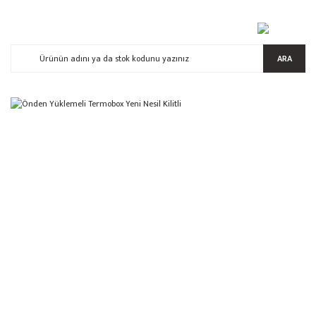
ARA
%35