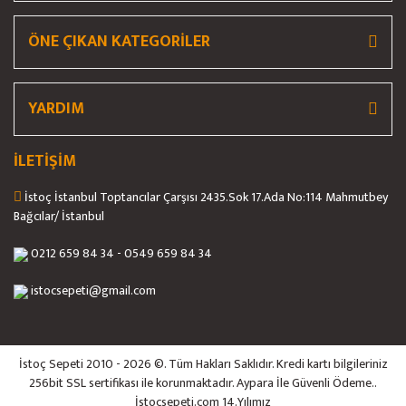
ÖNE ÇIKAN KATEGORİLER
Gönder
YARDIM
İLETİŞİM
İstoç İstanbul Toptancılar Çarşısı 2435.Sok 17.Ada No:114 Mahmutbey
Bağcılar/ İstanbul
0212 659 84 34 - 0549 659 84 34
istocsepeti@gmail.com
İstoç Sepeti 2010 - 2026 ©. Tüm Hakları Saklıdır. Kredi kartı bilgileriniz
256bit SSL sertifikası ile korunmaktadır. Aypara İle Güvenli Ödeme..
İstocsepeti.com 14.Yılımız