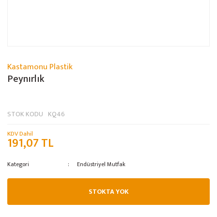
Kastamonu Plastik
Peynırlık
STOK KODU
KQ46
KDV Dahil
191,07 TL
Kategori
Endüstriyel Mutfak
STOKTA YOK