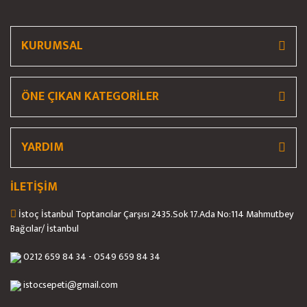
Ürün fiyatı diğer sitelerden daha pahalı.
Bu ürüne benzer farklı alternatifler olmalı.
KURUMSAL
ÖNE ÇIKAN KATEGORİLER
Gönder
YARDIM
İLETİŞİM
İstoç İstanbul Toptancılar Çarşısı 2435.Sok 17.Ada No:114 Mahmutbey
Bağcılar/ İstanbul
0212 659 84 34 - 0549 659 84 34
istocsepeti@gmail.com