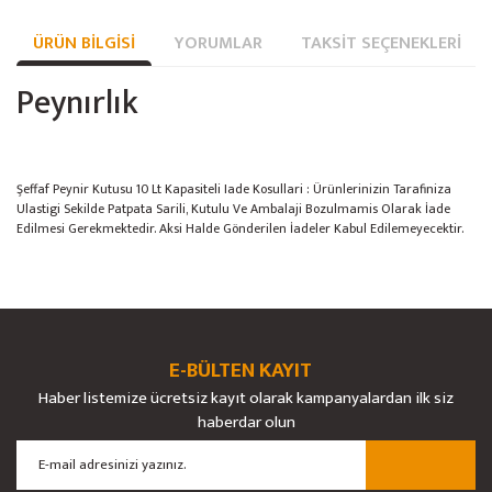
ÜRÜN BILGISI
YORUMLAR
TAKSIT SEÇENEKLERI
Peynırlık
Şeffaf Peynir Kutusu 10 Lt Kapasiteli Iade Kosullari : Ürünlerinizin Tarafiniza
Ulastigi Sekilde Patpata Sarili, Kutulu Ve Ambalaji Bozulmamis Olarak İade
Edilmesi Gerekmektedir. Aksi Halde Gönderilen İadeler Kabul Edilemeyecektir.
Bu ürünün fiyat bilgisi, resim, ürün açıklamalarında ve diğer konularda
yetersiz gördüğünüz noktaları öneri formunu kullanarak tarafımıza
Bu ürüne ilk yorumu siz yapın!
Ürün hakkında henüz soru sorulmamış.
iletebilirsiniz.
Görüş ve önerileriniz için teşekkür ederiz.
E-BÜLTEN KAYIT
Yorum Yaz
Soru Sor
Haber listemize ücretsiz kayıt olarak kampanyalardan ilk siz
Ürün resmi kalitesiz, bozuk veya görüntülenemiyor.
haberdar olun
Ürün açıklamasında eksik bilgiler bulunuyor.
Ürün bilgilerinde hatalar bulunuyor.