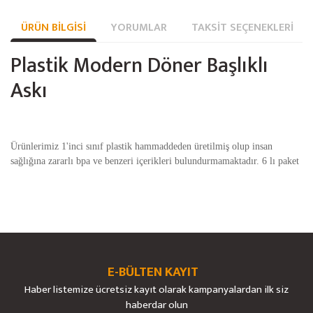
ÜRÜN BILGISI
YORUMLAR
TAKSIT SEÇENEKLERI
Plastik Modern Döner Başlıklı
Askı
Ürünlerimiz 1'inci sınıf plastik hammaddeden üretilmiş olup insan
sağlığına zararlı bpa ve benzeri içerikleri bulundurmamaktadır. 6 lı paket
Bu ürünün fiyat bilgisi, resim, ürün açıklamalarında ve diğer konularda
yetersiz gördüğünüz noktaları öneri formunu kullanarak tarafımıza
Bu ürüne ilk yorumu siz yapın!
Ürün hakkında henüz soru sorulmamış.
iletebilirsiniz.
Görüş ve önerileriniz için teşekkür ederiz.
E-BÜLTEN KAYIT
Yorum Yaz
Soru Sor
Haber listemize ücretsiz kayıt olarak kampanyalardan ilk siz
Ürün resmi kalitesiz, bozuk veya görüntülenemiyor.
haberdar olun
Ürün açıklamasında eksik bilgiler bulunuyor.