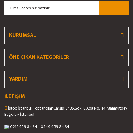
Ürün bilgilerinde hatalar bulunuyor.
Ürün fiyatı diğer sitelerden daha pahalı.
Bu ürüne benzer farklı alternatifler olmalı.
KURUMSAL
ÖNE ÇIKAN KATEGORİLER
Gönder
YARDIM
İLETİŞİM
İstoç İstanbul Toptancılar Çarşısı 2435.Sok 17.Ada No:114 Mahmutbey
Bağcılar/ İstanbul
0212 659 84 34 - 0549 659 84 34