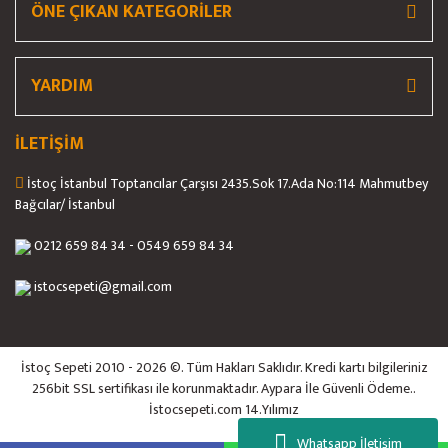
ÖNE ÇIKAN KATEGORİLER
Gönder
YARDIM
İLETİŞİM
İstoç İstanbul Toptancılar Çarşısı 2435.Sok 17.Ada No:114 Mahmutbey
Bağcılar/ İstanbul
0212 659 84 34 - 0549 659 84 34
istocsepeti@gmail.com
İstoç Sepeti 2010 - 2026 ©. Tüm Hakları Saklıdır. Kredi kartı bilgileriniz
256bit SSL sertifikası ile korunmaktadır. Aypara İle Güvenli Ödeme..
İstocsepeti.com 14.Yılımız
Whatsapp İletişim