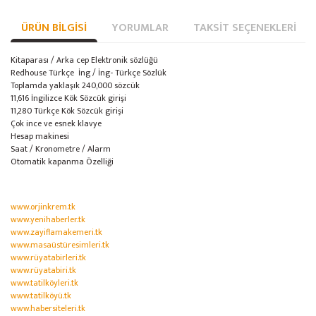
ÜRÜN BILGISI
YORUMLAR
TAKSIT SEÇENEKLERI
Kitaparası / Arka cep Elektronik sözlüğü
Redhouse Türkçe  İng / İng- Türkçe Sözlük
Toplamda yaklaşık 240,000 sözcük
11,616 İngilizce Kök Sözcük girişi
11,280 Türkçe Kök Sözcük girişi
Çok ince ve esnek klavye
Hesap makinesi
Saat / Kronometre / Alarm
Otomatik kapanma Özelliği
www.orjinkrem.tk
www.yenihaberler.tk
www.zayiflamakemeri.tk
www.masaüstüresimleri.tk
www.rüyatabirleri.tk
www.rüyatabiri.tk
www.tatilköyleri.tk
www.tatilköyü.tk
www.habersiteleri.tk