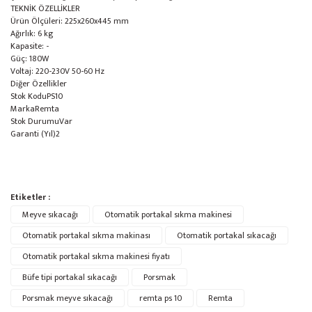
TEKNİK ÖZELLİKLER
Ürün Ölçüleri: 225x260x445 mm
Ağırlık: 6 kg
Kapasite: -
Güç: 180W
Voltaj: 220-230V 50-60 Hz
Diğer Özellikler
Stok Kodu
PS10
Marka
Remta
Stok Durumu
Var
Garanti (Yıl)
2
Bu ürünün fiyat bilgisi, resim, ürün açıklamalarında ve diğer konularda
Etiketler :
yetersiz gördüğünüz noktaları öneri formunu kullanarak tarafımıza
Bu ürüne ilk yorumu siz yapın!
Meyve sıkacağı
Ürün hakkında henüz soru sorulmamış.
Otomatik portakal sıkma makinesi
iletebilirsiniz.
Görüş ve önerileriniz için teşekkür ederiz.
Otomatik portakal sıkma makinası
Otomatik portakal sıkacağı
Otomatik portakal sıkma makinesi fiyatı
Yorum Yaz
Soru Sor
Ürün resmi kalitesiz, bozuk veya görüntülenemiyor.
Büfe tipi portakal sıkacağı
Porsmak
Ürün açıklamasında eksik bilgiler bulunuyor.
Porsmak meyve sıkacağı
remta ps 10
Remta
Ürün bilgilerinde hatalar bulunuyor.