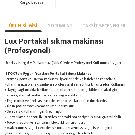
Kargo bedava
ÜRÜN BILGISI
YORUMLAR
TAKSIT SEÇENEKLERI
Lux Portakal sıkma makinası
(Profesyonel)
Ücretsiz Kargo! + Paslanmaz Çelik Gövde + Profesyonel Kullanıma Uygun
İSTOÇ'tan Uygun Fiyatları Portakal Sıkma Makinası
Porsmak portakal sıkma makinesi, işyerlerinde ve büfelerde rahatlıkla
kullanmanıza olanak sağlayan profesyonel sanayi tipi bir üründür. Kullanım
kolayığı sağlamakla birlikte kullanıcıların rahat bir şekilde portakal gibi
narenciyeleri sıkmalarına olanak sağlamaktadır.
• Ergonomik ve özel tasarımı ile tek model olarak üretilmektedir.
• Ürün paslanmaz kromdan imal edilmiştir.
• Seri ve sık kullanım için üretilmiştir.
• 2 boy sıkma aparatı ile istenilen ebattaki narenciyenin suyu çıkartılabilir.
• Motoru güçlü ve hızlı çalışır.Elektrikli bir üründür.
• Makinanın süzgeci çekirdek ve tortuları ayırır..Süzgeç istenildiğinde
çıkartılabileceğinden nareciyenin posası değerlendirilebilir.