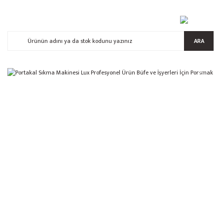
ARA
%10