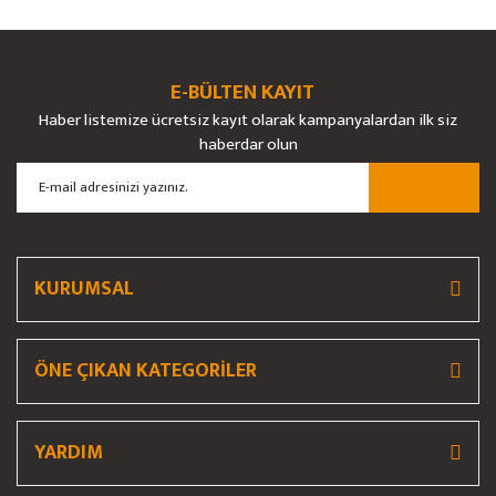
Ürün fiyatı diğer sitelerden daha pahalı.
Bu ürüne benzer farklı alternatifler olmalı.
E-BÜLTEN KAYIT
Haber listemize ücretsiz kayıt olarak kampanyalardan ilk siz
haberdar olun
Gönder
KURUMSAL
ÖNE ÇIKAN KATEGORİLER
YARDIM