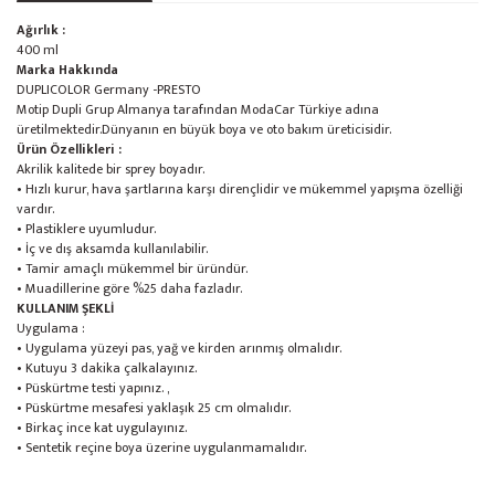
Ağırlık :
400 ml
Marka Hakkında
DUPLICOLOR Germany -PRESTO
Motip Dupli Grup Almanya tarafından ModaCar Türkiye adına
üretilmektedir.Dünyanın en büyük boya ve oto bakım üreticisidir.
Ürün Özellikleri :
Akrilik kalitede bir sprey boyadır.
• Hızlı kurur, hava şartlarına karşı dirençlidir ve mükemmel yapışma özelliği
vardır.
• Plastiklere uyumludur.
• İç ve dış aksamda kullanılabilir.
• Tamir amaçlı mükemmel bir üründür.
• Muadillerine göre %25 daha fazladır.
KULLANIM ŞEKLİ
Uygulama :
• Uygulama yüzeyi pas, yağ ve kirden arınmış olmalıdır.
• Kutuyu 3 dakika çalkalayınız.
• Püskürtme testi yapınız. ,
• Püskürtme mesafesi yaklaşık 25 cm olmalıdır.
• Birkaç ince kat uygulayınız.
• Sentetik reçine boya üzerine uygulanmamalıdır.