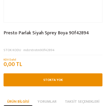
Presto Parlak Siyah Sprey Boya 90f42894
STOK KODU
mdcrstrotm90f42894
KDV Dahil
0,00 TL
STOKTA YOK
ÜRÜN BILGISI
YORUMLAR
TAKSIT SEÇENEKLERI