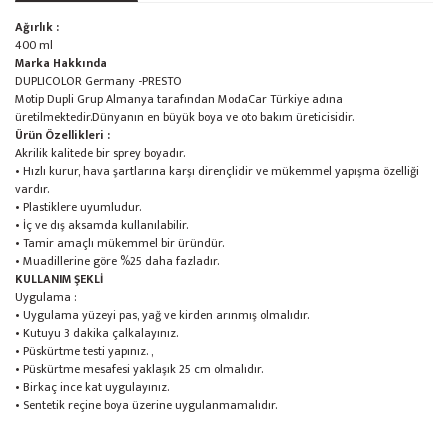
Ağırlık :
400 ml
Marka Hakkında
DUPLICOLOR Germany -PRESTO
Motip Dupli Grup Almanya tarafından ModaCar Türkiye adına
üretilmektedir.Dünyanın en büyük boya ve oto bakım üreticisidir.
Ürün Özellikleri :
Akrilik kalitede bir sprey boyadır.
• Hızlı kurur, hava şartlarına karşı dirençlidir ve mükemmel yapışma özelliği
vardır.
• Plastiklere uyumludur.
• İç ve dış aksamda kullanılabilir.
• Tamir amaçlı mükemmel bir üründür.
• Muadillerine göre %25 daha fazladır.
KULLANIM ŞEKLİ
Uygulama :
• Uygulama yüzeyi pas, yağ ve kirden arınmış olmalıdır.
• Kutuyu 3 dakika çalkalayınız.
• Püskürtme testi yapınız. ,
• Püskürtme mesafesi yaklaşık 25 cm olmalıdır.
• Birkaç ince kat uygulayınız.
• Sentetik reçine boya üzerine uygulanmamalıdır.