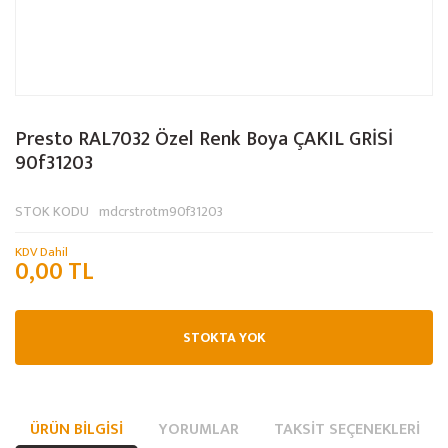
Presto RAL7032 Özel Renk Boya ÇAKIL GRİSİ
90f31203
STOK KODU
mdcrstrotm90f31203
KDV Dahil
0,00 TL
STOKTA YOK
ÜRÜN BILGISI
YORUMLAR
TAKSIT SEÇENEKLERI