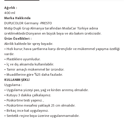
Ağırlık :
400 ml
Marka Hakkında
DUPLICOLOR Germany -PRESTO
Motip Dupli Grup Almanya tarafından ModaCar Türkiye adına
üretilmektedir.Dünyanın en büyük boya ve oto bakım üreticisidir.
Ürün Özellikleri :
Akrilik kalitede bir sprey boyadır.
• Hızlı kurur, hava şartlarına karşı dirençlidir ve mükemmel yapışma özelliği
vardır.
• Plastiklere uyumludur.
• İç ve dış aksamda kullanılabilir.
• Tamir amaçlı mükemmel bir üründür.
• Muadillerine göre %25 daha fazladır.
KULLANIM ŞEKLİ
Uygulama :
• Uygulama yüzeyi pas, yağ ve kirden arınmış olmalıdır.
• Kutuyu 3 dakika çalkalayınız.
• Püskürtme testi yapınız. ,
• Püskürtme mesafesi yaklaşık 25 cm olmalıdır.
• Birkaç ince kat uygulayınız.
• Sentetik reçine boya üzerine uygulanmamalıdır.