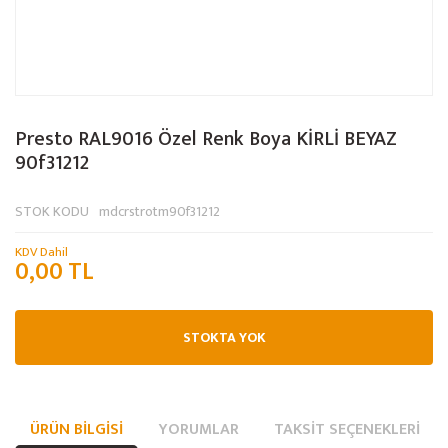
Presto RAL9016 Özel Renk Boya KİRLİ BEYAZ
90f31212
STOK KODU
mdcrstrotm90f31212
KDV Dahil
0,00 TL
STOKTA YOK
ÜRÜN BILGISI
YORUMLAR
TAKSIT SEÇENEKLERI