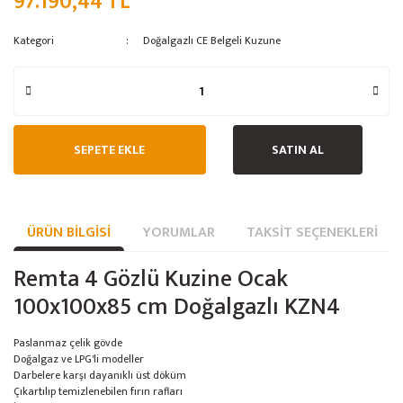
97.190,44 TL
Buz Yapma Makinesi
Kategori
Doğalgazlı CE Belgeli Kuzune
Dilimleme Makinası
Ananas Kesici
Ankastre Servis Üniteleri
SEPETE EKLE
SATIN AL
Avatherm Thermobox
Baharat / Kuruyemiş Öğütücü
ÜRÜN BILGISI
YORUMLAR
TAKSIT SEÇENEKLERI
Bambu Meşale
Remta 4 Gözlü Kuzine Ocak
Benmari
100x100x85 cm Doğalgazlı KZN4
Börek Muhafaza
Paslanmaz çelik gövde
Cafe Ekipmanları
Doğalgaz ve LPG'li modeller
Darbelere karşı dayanıklı üst döküm
Çalışma Tezgahları
Çıkartılıp temizlenebilen fırın rafları