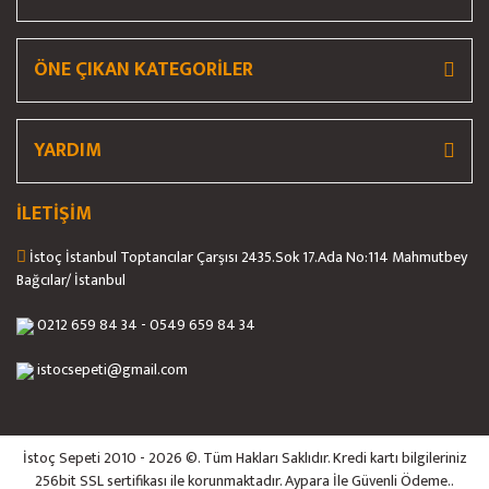
Et Kemik Testeresi
Hamburger Presi
ÖNE ÇIKAN KATEGORİLER
Gönder
Hamur Açma Makinası
İş Güvenliği / İş Elbisesi
YARDIM
Islak Hamburger Muhafaza
İLETİŞİM
Kaynatma Tenceresi
İstoç İstanbul Toptancılar Çarşısı 2435.Sok 17.Ada No:114 Mahmutbey
Köfte Şekillendirme Makinası
Bağcılar/ İstanbul
Konserve Açacağı
0212 659 84 34 - 0549 659 84 34
Küllük
istocsepeti@gmail.com
Kumpir Makinesi
Künefe Ocağı
İstoç Sepeti 2010 - 2026 ©. Tüm Hakları Saklıdır. Kredi kartı bilgileriniz
256bit SSL sertifikası ile korunmaktadır. Aypara İle Güvenli Ödeme..