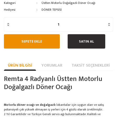
Kategori
Üstten Motorlu Doğalgazlı Döner Ocağı
Buz Yapma Makinesi
Hediyesi
DÖNER TEPSİSİ
Dilimleme Makinası
Ananas Kesici
Ankastre Servis Üniteleri
SEPETE EKLE
SATIN AL
Avatherm Thermobox
Baharat / Kuruyemiş Öğütücü
ÜRÜN BILGISI
YORUMLAR
TAKSIT SEÇENEKLERI
Bambu Meşale
Remta 4 Radyanlı Üstten Motorlu
Benmari
Doğalgazlı Döner Ocağı
Börek Muhafaza
Cafe Ekipmanları
Motorlu döner ocağı ve doğalgazlı
lokantalar için uygun olan ve satış
potansiyeli çok yüksek olmayan iş yerleri için 4 gözlü olarak üretilmiştir.
Çalışma Tezgahları
2 Yıl Garantilidir ve Türkiye Geneli servis ağı bulunmaktadır. Kaliteli ve