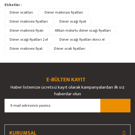
Lokma Makinası
Etiketler :
Döner ocakları
Döner makinası fiyatları
Makarna Haşlama Makinası
Döner makinesi fiyatları
Döner ocağı fiyat
Mikrodalga Fırın
Döner makinesi fiyatı
Alttan motorlu döner ocağı fiyatları
Mikser Makinesi
Döner ocağı fiyatları 2.el
Döner ocağı fiyatları ikinci el
Döner makinesi fiyat
Döner ocak fiyatları
Otel / Pastane Ekipmanları
Otel Ekipmanları
Pasta Malzemeleri
E-BÜLTEN KAYIT
Patates Dilimleme Makinesi
Haber listemize ücretsiz kayıt olarak kampanyalardan ilk siz
haberdar olun
Patates Soyma Makinası
Proje Mutfak
Restoran Mama Sandalyesi
KURUMSAL
Sanayi Tipi Blender ve Mikser