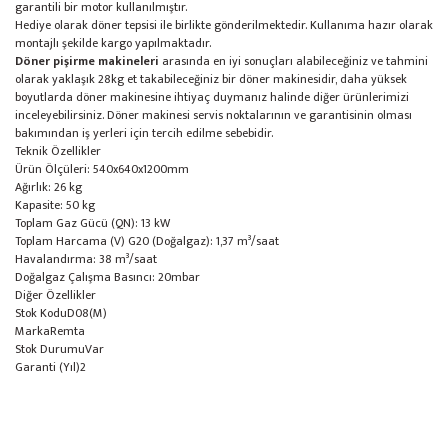
garantili bir motor kullanılmıştır.
Cappuccino Espresso Makinası
Hediye olarak döner tepsisi ile birlikte gönderilmektedir. Kullanıma hazır olarak
montajlı şekilde kargo yapılmaktadır.
Çiğ Köfte Makinası
Döner pişirme makineleri
arasında en iyi sonuçları alabileceğiniz ve tahmini
olarak yaklaşık 28kg et takabileceğiniz bir döner makinesidir, daha yüksek
boyutlarda döner makinesine ihtiyaç duymanız halinde diğer ürünlerimizi
Cloer
inceleyebilirsiniz. Döner makinesi servis noktalarının ve garantisinin olması
bakımından iş yerleri için tercih edilme sebebidir.
Çöp Öğütücü
Teknik Özellikler
Ürün Ölçüleri: 540x640x1200mm
Çözüm Mutfak
Ağırlık: 26 kg
Kapasite: 50 kg
Davlumbaz Havalandırma
Toplam Gaz Gücü (QN): 13 kW
Toplam Harcama (V) G20 (Doğalgaz): 1,37 m³/saat
Derin Dondurucu
Havalandırma: 38 m³/saat
Doğalgaz Çalışma Basıncı: 20mbar
Diğer Özellikler
Devrilir Tava
Stok Kodu
D08(M)
Marka
Remta
Domates Dilimleme
Stok Durumu
Var
Garanti (Yıl)
2
Ekmek Dilimleme Makinası
Endüstriyel Mutfak Fırınları