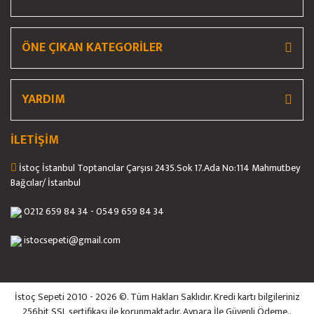
Sanayi Tipi Buzdobapları
ÖNE ÇIKAN KATEGORİLER
Sefer Tası
Şerbetlik
YARDIM
Servis Arabası / İstif Rafı / Çelik Raflar
Sıcak Servis Ünitesi
İLETİŞİM
Sıcak Su Makinesi
İstoç İstanbul Toptancılar Çarşısı 2435.Sok 17.Ada No:114 Mahmutbey
Bağcılar/ İstanbul
Sıcak Su Makinesi
0212 659 84 34 - 0549 659 84 34
Sıcak Süt Makinesi
istocsepeti@gmail.com
Streç Makinası
Su Sebili
İstoç Sepeti 2010 - 2026 ©. Tüm Hakları Saklıdır. Kredi kartı bilgileriniz
Tantuni Ocağı
256bit SSL sertifikası ile korunmaktadır. Aypara İle Güvenli Ödeme..