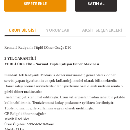
SEPETE EKLE
SATIN AL
ÜRÜN BILGISI
YORUMLAR
TAKSIT SEÇENEKLERI
Remta 5 Radyanlı Tüplü Döner Ocağı D10
2 YIL GARANTİLİ
YERLİ ÜRETİM - Normal Tüple Çalışan Döner Makinası
Standart Tek Radyanlı Motorsuz döner makinasıdır, genel olarak döner
servisi yapan işyerlerinin en çok kullandığı model olarak bilinmektedir.
Döner satışı normal seviyelerde olan işyerlerine özel olarak üretilen remta 5
gözlü döner makinsadır.
Paslanmaz çelikten imal edilmiştir. Uzun yıllar paslanmadan rahat bir şekilde
kullanabilirsiniz. Temizlenmesi kolay paslanmaz çelikten üretilmiştir.
Tüple normal lpg ile kullanıma uygun olarak üretilmiştir.
CE Belgeli döner ocağıdır.
Teknik Özellikler
Ürün Ölçüleri: 500x560x1260mm
Ağırlık: 22 kg