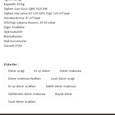
Kapasite: 60 kg
Toplam Gaz Gücü (QN): 16,25 kW
Toplam Harcama (V) G30 (LPG-Tüp): 1,26 m³/saat
Havalandırma: 47 m³/saat
LPG(Tüp) Çalışma Basıncı: 30-50 mbar
Diğer Özellikler
Stok Kodu
D10
Marka
Remta
Stok Durumu
Var
Garanti (Yıl)
2
Bu ürünün fiyat bilgisi, resim, ürün açıklamalarında ve diğer konularda
Etiketler :
yetersiz gördüğünüz noktaları öneri formunu kullanarak tarafımıza
Bu ürüne ilk yorumu siz yapın!
Döner ocağı
Ürün hakkında henüz soru sorulmamış.
En iyi döner
Döner makinası
iletebilirsiniz.
Görüş ve önerileriniz için teşekkür ederiz.
Döner makinası fiyatları
Gazlı döner ocağı
En iyi döner ocakları
Satılık döner makinası
Yorum Yaz
Soru Sor
Ürün resmi kalitesiz, bozuk veya görüntülenemiyor.
Sahibinden döner makinası
Büyük döner
Ürün açıklamasında eksik bilgiler bulunuyor.
Gazlı döner ocakları
Ürün bilgilerinde hatalar bulunuyor.
Ürün fiyatı diğer sitelerden daha pahalı.