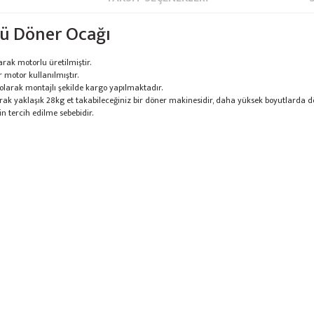
lü Döner Ocağı
rak motorlu üretilmiştir.
r motor kullanılmıştır.
 olarak montajlı şekilde kargo yapılmaktadır.
arak yaklaşık 28kg et takabileceğiniz bir döner makinesidir, daha yüksek boyutlarda d
n tercih edilme sebebidir.