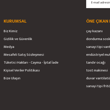
KURUMSAL
ÖNE ÇIKAN
Biz Kimiz
çay kazanı
Gizlilik ve Güvenlik
dondurma sosl
Medya
sanayi tipi van
Mesafeli Satış Sözleşmesi
endüstriyel mu
Tüketici Hakları - Cayma - İptal İade
tandır ocağı
Kişisel Veriler Politikası
tost makinesi
Bize Ulaşın
duvar vantilat
sanayi tipi frit