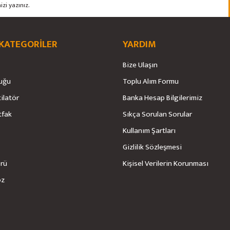
 KATEGORİLER
YARDIM
Bize Ulaşın
uğu
Toplu Alım Formu
tilatör
Banka Hesap Bilgilerimiz
tfak
Sıkça Sorulan Sorular
Kullanım Şartları
Gizlilik Sözleşmesi
örü
Kişisel Verilerin Korunması
öz