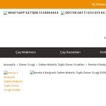
16.Yılımız
WHATSAPP İLETİŞİM
5558884844
DESTEK HATTI
0212 659 84
Çay Makinesi
Çay Kazanları
End
Anasayfa
Döner Ocağı
Üstten Motorlu Tüplü Döner Ocakları
Remta 6 Radya