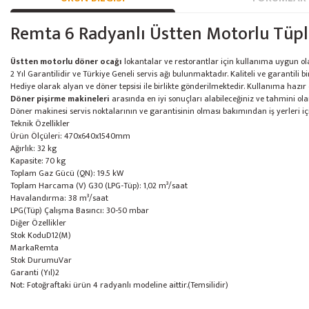
Remta 6 Radyanlı Üstten Motorlu Tüp
Üstten motorlu döner ocağı
lokantalar ve restorantlar için kullanıma uygun ola
2 Yıl Garantilidir ve Türkiye Geneli servis ağı bulunmaktadır. Kaliteli ve garantili bi
Hediye olarak alyan ve döner tepsisi ile birlikte gönderilmektedir. Kullanıma hazır
Döner pişirme makineleri
arasında en iyi sonuçları alabileceğiniz ve tahmini ol
Döner makinesi servis noktalarının ve garantisinin olması bakımından iş yerleri içi
Teknik Özellikler
Ürün Ölçüleri: 470x640x1540mm
Ağırlık: 32 kg
Kapasite: 70 kg
Toplam Gaz Gücü (QN): 19.5 kW
Toplam Harcama (V) G30 (LPG-Tüp): 1,02 m³/saat
Havalandırma: 38 m³/saat
LPG(Tüp) Çalışma Basıncı: 30-50 mbar
Diğer Özellikler
Stok Kodu
D12(M)
Marka
Remta
Stok Durumu
Var
Garanti (Yıl)
2
Not: Fotoğraftaki ürün 4 radyanlı modeline aittir.(Temsilidir)