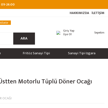
at 09-24:00
HAKKIMIZDA
İLETİŞİM
tilatör
Giriş Yap
Sepetim
Üye Ol
ARA
ı
Fritöz Sanayi Tipi
Sanayi Tipi Izgara
Üstten Motorlu Tüplü Döner Ocağı
R OCAĞI