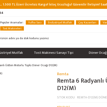
... 1.500 TL Üzeri Ücretsiz Kargo! İstoç Ucuzluğu! Güvenilir İletişim! Sa
 34
Popüler Aramalar:
Yufka Sacı
Endüstriyel Mutfak
Çay Kazanları
Van
Tost Makineleri
üstriyel Mutfak
Tost Makinesi Sanayi Tipi
Döner Ocağ
nlı Üstten Motorlu Tüplü Döner Ocağı D12(M)
Remta
Remta 6 Radyanlı 
D12(M)
STOK KODU
REMTA-D12(M) DÖNE