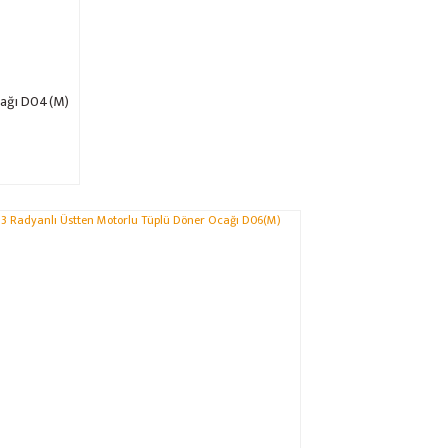
cağı D04(M)