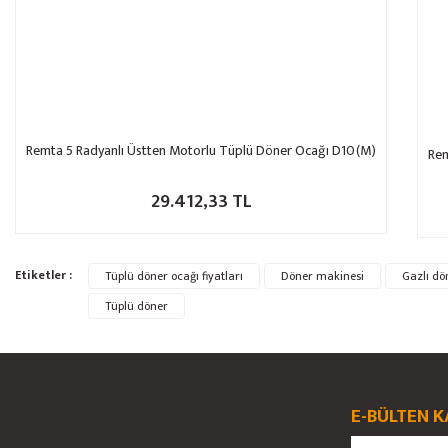
Remta 5 Radyanlı Üstten Motorlu Tüplü Döner Ocağı D10(M)
Rem
29.412,33 TL
Etiketler :
Tüplü döner ocağı fiyatları
Döner makinesi
Gazlı dö
Tüplü döner
E-BÜLTEN K