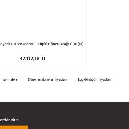
adyanlı Üstten Motorlu Tüplü Döner Ocağı D06(M)
32.112,18 TL
 makineleri
Döner makineleri fiyatları
Lpg dönüşüm fiyatları
berdar olun