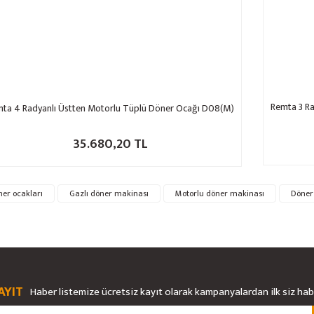
Remta 3 R
ta 4 Radyanlı Üstten Motorlu Tüplü Döner Ocağı D08(M)
35.680,20 TL
ner ocakları
Gazlı döner makinası
Motorlu döner makinası
Döner
AYIT
Haber listemize ücretsiz kayıt olarak kampanyalardan ilk siz ha