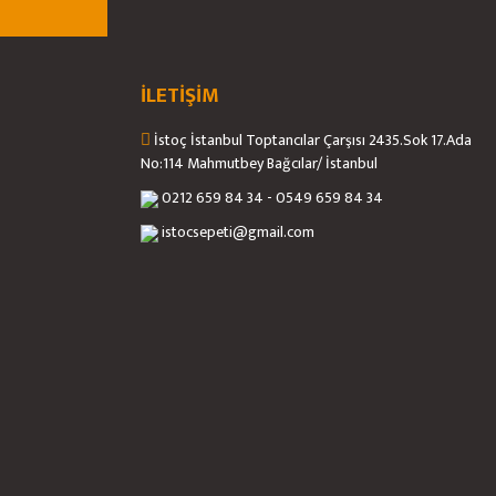
İLETİŞİM
İstoç İstanbul Toptancılar Çarşısı 2435.Sok 17.Ada
No:114 Mahmutbey Bağcılar/ İstanbul
0212 659 84 34 - 0549 659 84 34
istocsepeti@gmail.com