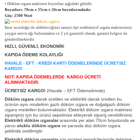
• Döküm ızgara makinesi boyutları aşğıdaki gibidir.
Boyutları: 70cm x 55cm x 26cm boyutlarındadır.
Güç
: 2500 Watt
İstoc ucuzluğu ile alabileceğiniz sanayi tipi endüstriyel ızgara makinesinin
yaygın servis ağı bulunmakta ve 2 yıl garantili olarak, garanti belgesi ile
gönderilmektedir.
HIZLI, GÜVENLİ, EKONOMİK
KAPIDA ÖDEME KOLAYLIĞI
HAVALE - EFT - KREDİ KARTI ÖDEMELERİNDE ÜCRETSİZ
KARGO!
NOT: KAPIDA ÖDEMELERDE KARGO ÜCRETİ
ALINMAKTADIR.
ÜCRETSİZ KARGO!
(Havale – EFT Ödemelirinde)
Döküm ızgara
olarak üretilen ve elektrikli olarak üretilen bu
ürünün aynı modelinin gazlı döküm ızgara ve doğalgazlı döküm
ızgara medelleri bulunmaktadır. Elektrikli döküm ızgara makinesi
siparişiniz için bu ürünü sepetinize ekleyerek sipariş verebilirsiniz.
Elektrikli döküm ızgaralar
arasında yer alan 70cm boyutunda ve
yarısı
oluklu döküm ızgara
ve yarısıda düz döküm ızgara
şeklinde üretilmiştir.
Elektrikli döküm ızgaralar
için müşteri temsilcilerimizle iletişime