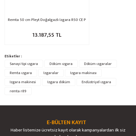
Remta 50 cm Pleyt Doğalgazlı Izgara R50 CE P
13.187,55 TL
Etiketler :
Sanayi tipi ızgara
Döküm ızgara
Döküm ızgaralar
Remta ızgara
Izgaralar
Izgara makinası
Izgara makinesi
Izgara döküm
Endüstriyel ızgara
remta r89
E-BÜLTEN KAYIT
Haber listemize ücretsiz kayıt olarak kampanyalardan ilk siz