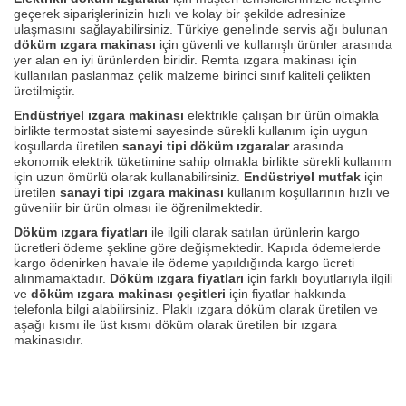
geçerek siparişlerinizin hızlı ve kolay bir şekilde adresinize
ulaşmasını sağlayabilirsiniz. Türkiye genelinde servis ağı bulunan
döküm ızgara makinası
için güvenli ve kullanışlı ürünler arasında
yer alan en iyi ürünlerden biridir. Remta ızgara makinası için
kullanılan paslanmaz çelik malzeme birinci sınıf kaliteli çelikten
üretilmiştir.
Endüstriyel ızgara makinası
elektrikle çalışan bir ürün olmakla
birlikte termostat sistemi sayesinde sürekli kullanım için uygun
koşullarda üretilen
sanayi tipi döküm ızgaralar
arasında
ekonomik elektrik tüketimine sahip olmakla birlikte sürekli kullanım
için uzun ömürlü olarak kullanabilirsiniz.
Endüstriyel mutfak
için
üretilen
sanayi tipi ızgara makinası
kullanım koşullarının hızlı ve
güvenilir bir ürün olması ile öğrenilmektedir.
Döküm ızgara fiyatları
ile ilgili olarak satılan ürünlerin kargo
ücretleri ödeme şekline göre değişmektedir. Kapıda ödemelerde
kargo ödenirken havale ile ödeme yapıldığında kargo ücreti
alınmamaktadır.
Döküm ızgara fiyatları
için farklı boyutlarıyla ilgili
ve
döküm ızgara makinası çeşitleri
için fiyatlar hakkında
telefonla bilgi alabilirsiniz. Plaklı ızgara döküm olarak üretilen ve
aşağı kısmı ile üst kısmı döküm olarak üretilen bir ızgara
makinasıdır.