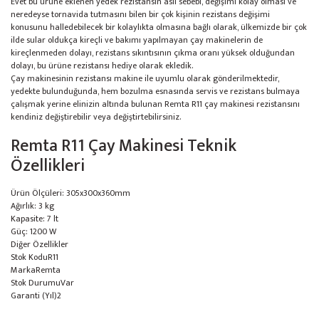
Evet bu ürüne eklenen yedek rezistansın asıl sebebi, değişimi kolay olması ve
neredeyse tornavida tutmasını bilen bir çok kişinin rezistans değişimi
konusunu halledebilecek bir kolaylıkta olmasına bağlı olarak, ülkemizde bir çok
ilde sular oldukça kireçli ve bakımı yapılmayan çay makinelerin de
kireçlenmeden dolayı, rezistans sıkıntısının çıkma oranı yüksek olduğundan
dolayı, bu ürüne rezistansı hediye olarak ekledik.
Çay makinesinin rezistansı makine ile uyumlu olarak gönderilmektedir,
yedekte bulunduğunda, hem bozulma esnasında servis ve rezistans bulmaya
çalışmak yerine elinizin altında bulunan Remta R11 çay makinesi rezistansını
kendiniz değiştirebilir veya değiştirtebilirsiniz.
Remta R11 Çay Makinesi Teknik
Özellikleri
Ürün Ölçüleri: 305x300x360mm
Ağırlık: 3 kg
Kapasite: 7 lt
Güç: 1200 W
Diğer Özellikler
Stok Kodu
R11
Marka
Remta
Stok Durumu
Var
Garanti (Yıl)
2