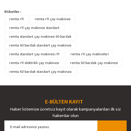
Bu ürünün fiyat bilgisi, resim, ürün açıklamalarında ve diğer konularda
Etiketler :
yetersiz gördüğünüz noktaları öneri formunu kullanarak tarafımıza
Bu ürüne ilk yorumu siz yapın!
remta r11
Ürün hakkında henüz soru sorulmamış.
remta r11 çay makinesi
iletebilirsiniz.
Görüş ve önerileriniz için teşekkür ederiz.
remta r11 çay makinesi standart
remta standart çay makinesi 60 bardak
Yorum Yaz
Soru Sor
Ürün resmi kalitesiz, bozuk veya görüntülenemiyor.
remta 60 bardak standart çay makinesi
Ürün açıklamasında eksik bilgiler bulunuyor.
remta standart çay makinesi r11
remta r11 çay makineleri
Ürün bilgilerinde hatalar bulunuyor.
remta r11 elektrikli çay makinesi
remta 60 bardak çay makinesi
Ürün fiyatı diğer sitelerden daha pahalı.
remta 60 bardak standart çay makinası
Bu ürüne benzer farklı alternatifler olmalı.
E-BÜLTEN KAYIT
Haber listemize ücretsiz kayıt olarak kampanyalardan ilk siz
Gönder
haberdar olun