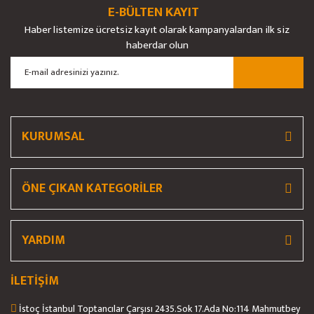
E-BÜLTEN KAYIT
Yorum Yaz
Soru Sor
Haber listemize ücretsiz kayıt olarak kampanyalardan ilk siz
Ürün resmi kalitesiz, bozuk veya görüntülenemiyor.
haberdar olun
Ürün açıklamasında eksik bilgiler bulunuyor.
Ürün bilgilerinde hatalar bulunuyor.
Ürün fiyatı diğer sitelerden daha pahalı.
Bu ürüne benzer farklı alternatifler olmalı.
KURUMSAL
ÖNE ÇIKAN KATEGORİLER
Gönder
YARDIM
İLETİŞİM
İstoç İstanbul Toptancılar Çarşısı 2435.Sok 17.Ada No:114 Mahmutbey