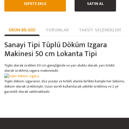
SEPETE EKLE
SATIN AL
ÜRÜN BILGISI
YORUMLAR
TAKSIT SEÇENEKLERI
Sanayi Tipi Tüplü Döküm Izgara
Makinesi 50 cm Lokanta Tipi
Tüplü olarak üretilen 50 cm genişliğinde ve yarı oluklu olarak, yarı tırtıklı
olarak üretilmiş ızgara makinesidir.
Tüplü döküm ızgaranın, düz yüzeyi ve tırtıklı alanla birlikte komple her bölümü,
döküm olarak üretilmiştir. Uzun süreli kullanılacak şekilde üretilmiş ve 2 yıl
garantili olarak satılmaktadır.
Bu ürünün fiyat bilgisi, resim, ürün açıklamalarında ve diğer konularda
yetersiz gördüğünüz noktaları öneri formunu kullanarak tarafımıza
Bu ürüne ilk yorumu siz yapın!
Ürün hakkında henüz soru sorulmamış.
iletebilirsiniz.
Görüş ve önerileriniz için teşekkür ederiz.