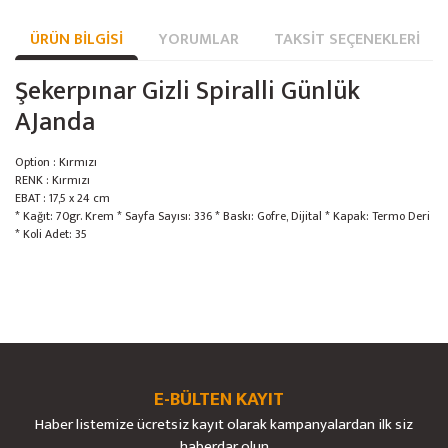
ÜRÜN BILGISI
YORUMLAR
TAKSIT SEÇENEKLERI
Şekerpınar Gizli Spiralli Günlük
AJanda
Option : Kırmızı
RENK : Kırmızı
EBAT : 17,5 x 24 cm
* Kağıt: 70gr. Krem * Sayfa Sayısı: 336 * Baskı: Gofre, Dijital * Kapak: Termo Deri
* Koli Adet: 35
Bu ürünün fiyat bilgisi, resim, ürün açıklamalarında ve diğer konularda
yetersiz gördüğünüz noktaları öneri formunu kullanarak tarafımıza
Bu ürüne ilk yorumu siz yapın!
Ürün hakkında henüz soru sorulmamış.
iletebilirsiniz.
Görüş ve önerileriniz için teşekkür ederiz.
E-BÜLTEN KAYIT
Yorum Yaz
Soru Sor
Haber listemize ücretsiz kayıt olarak kampanyalardan ilk siz
Ürün resmi kalitesiz, bozuk veya görüntülenemiyor.
haberdar olun