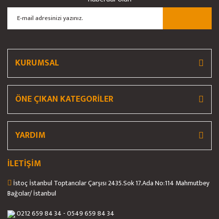
Ürün açıklamasında eksik bilgiler bulunuyor.
Ürün bilgilerinde hatalar bulunuyor.
Ürün fiyatı diğer sitelerden daha pahalı.
Bu ürüne benzer farklı alternatifler olmalı.
KURUMSAL
ÖNE ÇIKAN KATEGORİLER
Gönder
YARDIM
İLETİŞİM
İstoç İstanbul Toptancılar Çarşısı 2435.Sok 17.Ada No:114 Mahmutbey
Bağcılar/ İstanbul
0212 659 84 34 - 0549 659 84 34