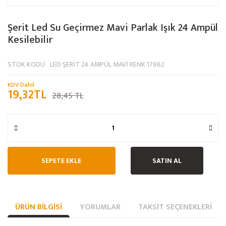
Şerit Led Su Geçirmez Mavi Parlak Işık 24 Ampül
Kesilebilir
STOK KODU
LED ŞERİT 24 AMPÜL MAVİ RENK 17862
KDV Dahil
19,32TL
28,45 TL
SEPETE EKLE
SATIN AL
ÜRÜN BILGISI
YORUMLAR
TAKSIT SEÇENEKLERI