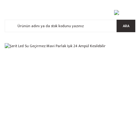
ARA
%32