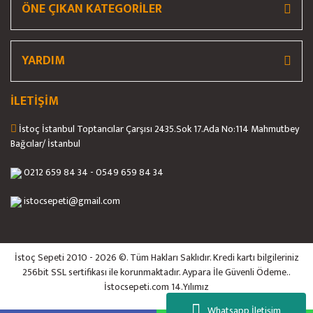
ÖNE ÇIKAN KATEGORİLER
Gönder
YARDIM
İLETİŞİM
İstoç İstanbul Toptancılar Çarşısı 2435.Sok 17.Ada No:114 Mahmutbey
Bağcılar/ İstanbul
0212 659 84 34 - 0549 659 84 34
istocsepeti@gmail.com
İstoç Sepeti 2010 - 2026 ©. Tüm Hakları Saklıdır. Kredi kartı bilgileriniz
256bit SSL sertifikası ile korunmaktadır. Aypara İle Güvenli Ödeme..
İstocsepeti.com 14.Yılımız
Whatsapp İletişim