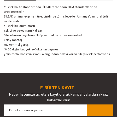
Yüksek kalite standartında SİLBAK tarafından OEM standartlarında
üretilmektedir.
SİLBAK orijinal ekipman üreticisidir ve tüm silecekler Almanya'dan ithal telli
modellerdir.
Yüksek kullanım ömrü
çekici ve aerodinamik dizayn
Sileceğinizin boyutunu ölçüp satın almanız gerekmektedir.
kolay montaj
mükemmel görüş
%100 doğal kauçuk, soğukta sertleşmez
yalın metal konstrüksiyonu olduğundan dolayı karda bile yüksek performans
Bu ürünün fiyat bilgisi, resim, ürün açıklamalarında ve diğer konularda
yetersiz gördüğünüz noktaları öneri formunu kullanarak tarafımıza
Bu ürüne ilk yorumu siz yapın!
Ürün hakkında henüz soru sorulmamış.
iletebilirsiniz.
Görüş ve önerileriniz için teşekkür ederiz.
E-BÜLTEN KAYIT
Yorum Yaz
Soru Sor
Haber listemize ücretsiz kayıt olarak kampanyalardan ilk siz
Ürün resmi kalitesiz, bozuk veya görüntülenemiyor.
haberdar olun
Ürün açıklamasında eksik bilgiler bulunuyor.
Ürün bilgilerinde hatalar bulunuyor.