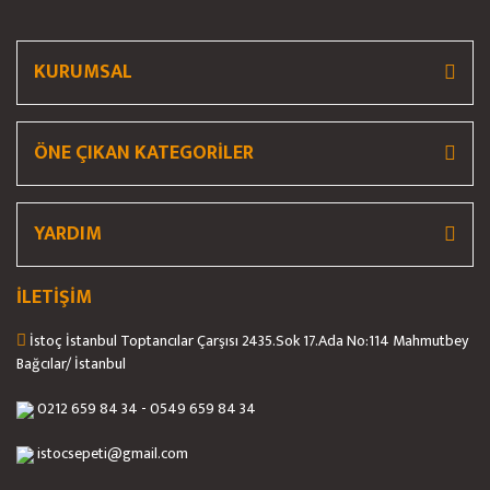
Ürün fiyatı diğer sitelerden daha pahalı.
Bu ürüne benzer farklı alternatifler olmalı.
KURUMSAL
ÖNE ÇIKAN KATEGORİLER
Gönder
YARDIM
İLETİŞİM
İstoç İstanbul Toptancılar Çarşısı 2435.Sok 17.Ada No:114 Mahmutbey
Bağcılar/ İstanbul
0212 659 84 34 - 0549 659 84 34
istocsepeti@gmail.com