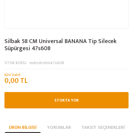
Silbak 58 CM Universal BANANA Tip Silecek
Süpürgesi 47s608
STOK KODU
mdcrstrotm47s608
KDV Dahil
0,00 TL
STOKTA YOK
ÜRÜN BILGISI
YORUMLAR
TAKSIT SEÇENEKLERI