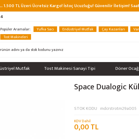
... 1.500 TL Üzeri Ücretsiz Kargo! İstoç Ucuzluğu! Güvenilir İletişim! Sa
34
Popüler Aramalar:
Yufka Sacı
Endüstriyel Mutfak
Çay Kazanları
Van
Tost Makineleri
üstriyel Mutfak
Tost Makinesi Sanayi Tipi
Döner Ocağ
Space Dualogic Kü
STOK KODU
mdcrstrotm29a005
KDV Dahil
0,00 TL