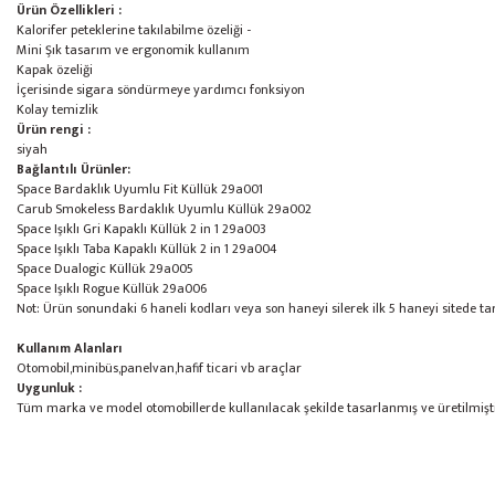
Ürün Özellikleri :
Kalorifer peteklerine takılabilme özeliği -
Mini Şık tasarım ve ergonomik kullanım
Kapak özeliği
İçerisinde sigara söndürmeye yardımcı fonksiyon
Kolay temizlik
Ürün rengi :
siyah
Bağlantılı Ürünler:
Space Bardaklık Uyumlu Fit Küllük 29a001
Carub Smokeless Bardaklık Uyumlu Küllük 29a002
Space Işıklı Gri Kapaklı Küllük 2 in 1 29a003
Space Işıklı Taba Kapaklı Küllük 2 in 1 29a004
Space Dualogic Küllük 29a005
Space Işıklı Rogue Küllük 29a006
Not: Ürün sonundaki 6 haneli kodları veya son haneyi silerek ilk 5 haneyi sitede t
Kullanım Alanları
Otomobil,minibüs,panelvan,hafif ticari vb araçlar
Uygunluk :
Tüm marka ve model otomobillerde kullanılacak şekilde tasarlanmış ve üretilmişti