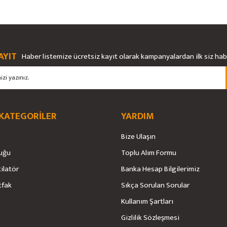
rsiz gördüğünüz noktaları öneri formunu kullanarak tarafımıza iletebilirsiniz.
Bu ürüne ilk yorumu siz yapın!
Ürün hakkında henüz soru sorulmamış.
AYIT
Haber listemize ücretsiz kayıt olarak kampanyalardan ilk siz ha
Yorum Yaz
Soru Sor
 KATEGORİLER
YARDIM
Bize Ulaşın
uğu
Toplu Alım Formu
tilatör
Banka Hesap Bilgilerimiz
Gönder
tfak
Sıkça Sorulan Sorular
Kullanım Şartları
Gizlilik Sözleşmesi