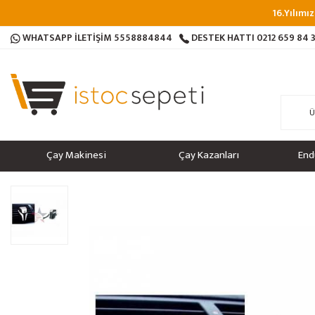
16.Yılımız
WHATSAPP İLETİŞİM
5558884844
DESTEK HATTI
0212 659 84 
Çay Makinesi
Çay Kazanları
End