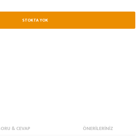
STOKTA YOK
SORU & CEVAP
ÖNERILERINIZ