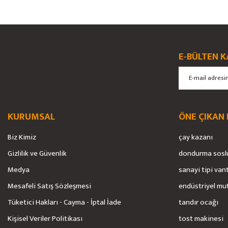
Bu ürünün fiyat bilgisi, resim, ürün açıklamalarında ve diğer konularda yete
Görüş ve önerileriniz için teşekkür ederiz.
Ürün resmi kalitesiz, bozuk veya görüntülenemiyor.
E-BÜLTEN K
Ürün açıklamasında eksik bilgiler bulunuyor.
Ürün bilgilerinde hatalar bulunuyor.
Ürün fiyatı diğer sitelerden daha pahalı.
Bu ürüne benzer farklı alternatifler olmalı.
KURUMSAL
ÖNE ÇIKAN
Biz Kimiz
çay kazanı
Gizlilik ve Güvenlik
dondurma sosl
Medya
sanayi tipi van
Mesafeli Satış Sözleşmesi
endüstriyel mu
Tüketici Hakları - Cayma - İptal İade
tandır ocağı
Kişisel Veriler Politikası
tost makinesi