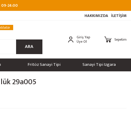
at 09-24:00
HAKKIMIZDA
İLETİŞİM
tilatör
Giriş Yap
Sepetim
Üye Ol
ARA
ı
Fritöz Sanayi Tipi
Sanayi Tipi Izgara
llük 29a005