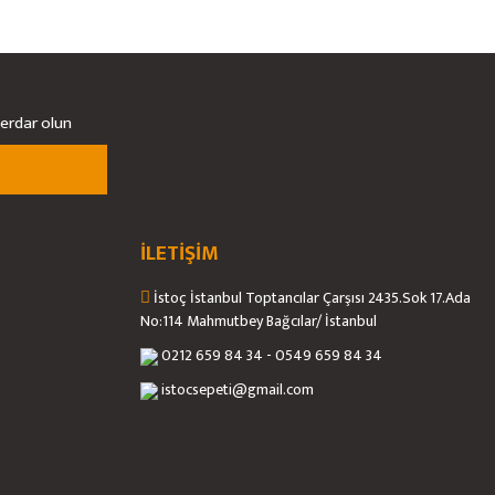
berdar olun
İLETİŞİM
İstoç İstanbul Toptancılar Çarşısı 2435.Sok 17.Ada
No:114 Mahmutbey Bağcılar/ İstanbul
0212 659 84 34 - 0549 659 84 34
istocsepeti@gmail.com