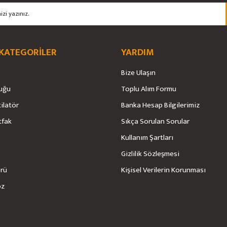
 KATEGORİLER
YARDIM
Bize Ulaşın
uğu
Toplu Alım Formu
tilatör
Banka Hesap Bilgilerimiz
Gönder
tfak
Sıkça Sorulan Sorular
Kullanım Şartları
Gizlilik Sözleşmesi
örü
Kişisel Verilerin Korunması
öz