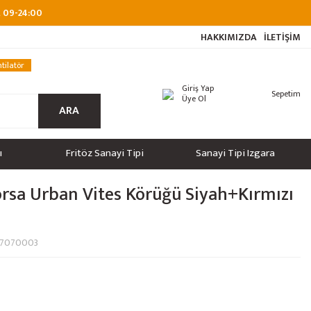
at 09-24:00
HAKKIMIZDA
İLETİŞİM
tilatör
Giriş Yap
Sepetim
Üye Ol
ARA
ı
Fritöz Sanayi Tipi
Sanayi Tipi Izgara
orsa Urban Vites Körüğü Siyah+Kırmızı
07070003