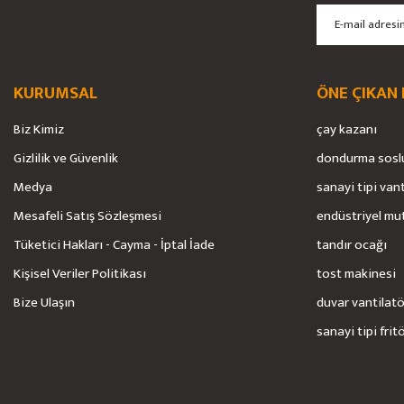
Ürün bilgilerinde hatalar bulunuyor.
Ürün fiyatı diğer sitelerden daha pahalı.
Bu ürüne benzer farklı alternatifler olmalı.
KURUMSAL
ÖNE ÇIKAN
Biz Kimiz
çay kazanı
Gizlilik ve Güvenlik
dondurma sosl
Medya
sanayi tipi van
Mesafeli Satış Sözleşmesi
endüstriyel mu
Tüketici Hakları - Cayma - İptal İade
tandır ocağı
Kişisel Veriler Politikası
tost makinesi
Bize Ulaşın
duvar vantilat
sanayi tipi frit