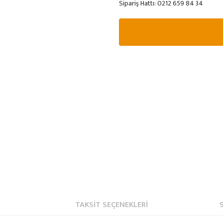
Sipariş Hattı:
0212 659 84 34
TAKSIT SEÇENEKLERI