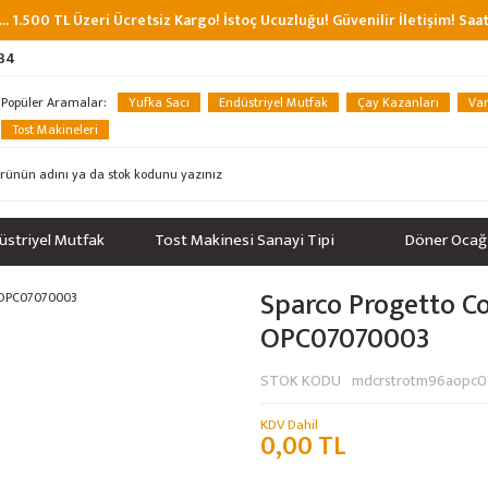
... 1.500 TL Üzeri Ücretsiz Kargo! İstoç Ucuzluğu! Güvenilir İletişim! Sa
 34
Popüler Aramalar:
Yufka Sacı
Endüstriyel Mutfak
Çay Kazanları
Van
Tost Makineleri
üstriyel Mutfak
Tost Makinesi Sanayi Tipi
Döner Ocağ
Sparco Progetto C
OPC07070003
STOK KODU
mdcrstrotm96aopc
KDV Dahil
0,00 TL