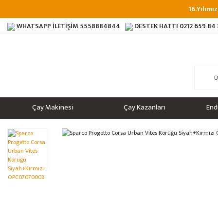
16.Yılımız
WHATSAPP İLETİŞİM
5558884844
DESTEK HATTI
0212 659 84
Çay Makinesi
Çay Kazanları
End