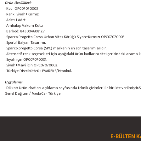
Ürün Özellikleri:
· Kod: OPC07070003
· Renk: Siyah+Kırmızı
· Adet: 1 Adet
· Ambalaj: Vakum Kutu
· Barkod: 8430046081251
. Sparco Progetto Corsa Urban Vites Körüğü Siyah+Kırmızı OPC07070003.
. Sportif İtalyan Tasarımı.
. Sparco progetto Corsa (SPC) markanın en son tasarımlarıdır.
. Alternatif renk seçenekleri için aşağıdaki ürün kodlarını site içerisindeki arama
. Siyah için OPC07070001.
. Siyah+Mavi için OPC07070002.
· Türkiye Distribütörü : EVAREKS/İstanbul.
Uygulama:
· Dikkat: Ürün ebatları açıklama sayfasında teknik çizimleri ile birlikte verilmiş
Genel Dağıtım / ModaCar Türkiye
Bu ürünün fiyat bilgisi, resim, ürün açıklamalarında ve diğer konularda yete
Görüş ve önerileriniz için teşekkür ederiz.
Ürün resmi kalitesiz, bozuk veya görüntülenemiyor.
E-BÜLTEN K
Ürün açıklamasında eksik bilgiler bulunuyor.