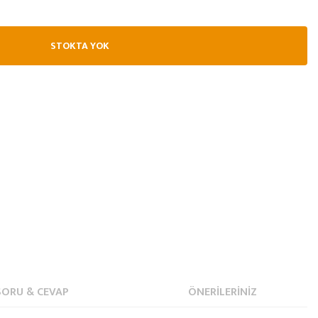
STOKTA YOK
SORU & CEVAP
ÖNERILERINIZ