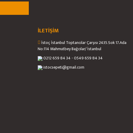
İLETİŞİM
İstoç İstanbul Toptancılar Çarşısı 2435.Sok 17.Ada
No:114 Mahmutbey Bağcılar/ İstanbul
0212 659 84 34 - 0549 659 84 34
istocsepeti@gmail.com