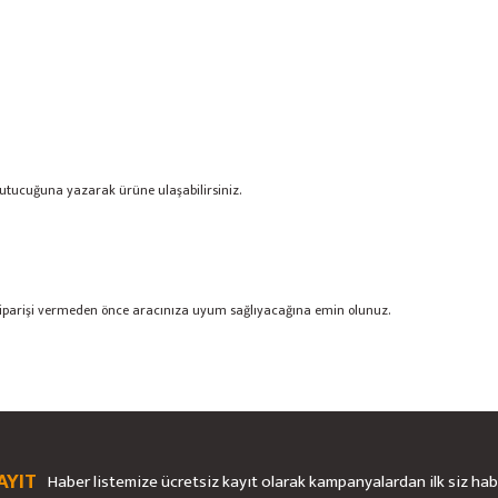
 kutucuğuna yazarak ürüne ulaşabilirsiniz.
tir.Siparişi vermeden önce aracınıza uyum sağlıyacağına emin olunuz.
rsiz gördüğünüz noktaları öneri formunu kullanarak tarafımıza iletebilirsiniz.
Bu ürüne ilk yorumu siz yapın!
Ürün hakkında henüz soru sorulmamış.
AYIT
Haber listemize ücretsiz kayıt olarak kampanyalardan ilk siz ha
Yorum Yaz
Soru Sor