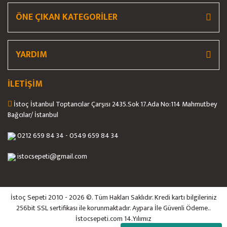
Et Kemik Testeresi
ÖNE ÇIKAN KATEGORİLER
Hamburger Presi
Hamur Açma Makinası
YARDIM
İş Güvenliği / İş Elbisesi
İLETİŞİM
Islak Hamburger Muhafaza
İstoç İstanbul Toptancılar Çarşısı 2435.Sok 17.Ada No:114 Mahmutbey
Kaynatma Tenceresi
Bağcılar/ İstanbul
Köfte Şekillendirme Makinası
0212 659 84 34 - 0549 659 84 34
Konserve Açacağı
istocsepeti@gmail.com
Küllük
Kumpir Makinesi
İstoç Sepeti 2010 - 2026 ©. Tüm Hakları Saklıdır. Kredi kartı bilgileriniz
256bit SSL sertifikası ile korunmaktadır. Aypara İle Güvenli Ödeme..
Künefe Ocağı
İstocsepeti.com 14.Yılımız