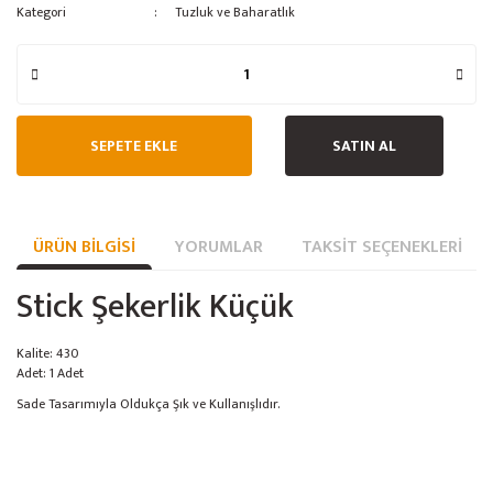
Kategori
Tuzluk ve Baharatlık
Buz Yapma Makinesi
Dilimleme Makinası
Ananas Kesici
SEPETE EKLE
SATIN AL
Ankastre Servis Üniteleri
Avatherm Thermobox
ÜRÜN BILGISI
YORUMLAR
TAKSIT SEÇENEKLERI
Baharat / Kuruyemiş Öğütücü
Stick Şekerlik Küçük
Bambu Meşale
Benmari
Kalite: 430
Adet: 1 Adet
Börek Muhafaza
Sade Tasarımıyla Oldukça Şık ve Kullanışlıdır.
Cafe Ekipmanları
Çalışma Tezgahları