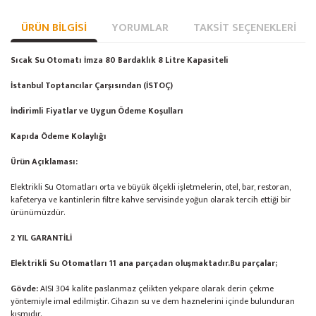
ÜRÜN BILGISI
YORUMLAR
TAKSIT SEÇENEKLERI
Sıcak Su Otomatı İmza 80 Bardaklık 8 Litre Kapasiteli
İstanbul Toptancılar Çarşısından (İSTOÇ)
İndirimli Fiyatlar ve Uygun Ödeme Koşulları
Kapıda Ödeme Kolaylığı
Ürün Açıklaması:
Elektrikli Su Otomatları orta ve büyük ölçekli işletmelerin, otel, bar, restoran,
kafeterya ve kantinlerin filtre kahve servisinde yoğun olarak tercih ettiği bir
ürünümüzdür.
2 YIL GARANTİLİ
Elektrikli Su Otomatları 11 ana parçadan oluşmaktadır.Bu parçalar;
Gövde:
AISI 304 kalite paslanmaz çelikten yekpare olarak derin çekme
yöntemiyle imal edilmiştir. Cihazın su ve dem haznelerini içinde bulunduran
kısmıdır.