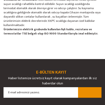
suyun sıcaklığı rahatlıkla kontrol edilebilir. Suyun sıcaklığı azaldığında
termostat otomatik olarak devreye girer ve ısıtıcıyı çalıştırır. Su kaynama
sıcaklığına geldiğinde otomatik olarak ısıtıcıyı kapatır.Cihazın montajında ısıya
dayanıklı silikon contalar kullanılarak , su kaçakları önlenmiştir. Tüm
ürünlerimizin elektrik devrelerinde 300°C sıcaklığa dayanan özel kablolar
kullanılmaktadır.
Ürünlerimizin elektrik grubunda kullanılan fişli kablo, rezistans ve
termostatlar TSE belgeli olup ISO 9000 Standartlarıyla imal edilmiştir.
Bu ürünün fiyat bilgisi, resim, ürün açıklamalarında ve diğer konularda
yetersiz gördüğünüz noktaları öneri formunu kullanarak tarafımıza
Bu ürüne ilk yorumu siz yapın!
Ürün hakkında henüz soru sorulmamış.
iletebilirsiniz.
Görüş ve önerileriniz için teşekkür ederiz.
E-BÜLTEN KAYIT
Yorum Yaz
Soru Sor
Haber listemize ücretsiz kayıt olarak kampanyalardan ilk siz
Ürün resmi kalitesiz, bozuk veya görüntülenemiyor.
haberdar olun
Ürün açıklamasında eksik bilgiler bulunuyor.
Ürün bilgilerinde hatalar bulunuyor.
Ürün fiyatı diğer sitelerden daha pahalı.