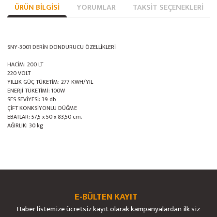
ÜRÜN BILGISI
YORUMLAR
TAKSIT SEÇENEKLERI
SNY-3001 DERİN DONDURUCU ÖZELLİKLERİ
HACİM: 200 LT
220 VOLT
YILLIK GÜÇ TÜKETİM: 277 KWH/YIL
ENERJİ TÜKETİMİ: 100W
SES SEVİYESİ: 39 db
ÇİFT KONKSİYONLU DÜĞME
EBATLAR: 57,5 x 50 x 83,50 cm.
AĞIRLIK: 30 kg
Bu ürünün fiyat bilgisi, resim, ürün açıklamalarında ve diğer konularda
yetersiz gördüğünüz noktaları öneri formunu kullanarak tarafımıza
Bu ürüne ilk yorumu siz yapın!
Ürün hakkında henüz soru sorulmamış.
iletebilirsiniz.
Görüş ve önerileriniz için teşekkür ederiz.
E-BÜLTEN KAYIT
Yorum Yaz
Soru Sor
Haber listemize ücretsiz kayıt olarak kampanyalardan ilk siz
Ürün resmi kalitesiz, bozuk veya görüntülenemiyor.