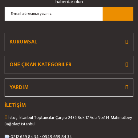
haberdar olun
Ürün açıklamasında eksik bilgiler bulunuyor.
Ürün bilgilerinde hatalar bulunuyor.
Ürün fiyatı diğer sitelerden daha pahalı.
Bu ürüne benzer farklı alternatifler olmalı.
KURUMSAL
ÖNE ÇIKAN KATEGORİLER
Gönder
YARDIM
İLETİŞİM
İstoç İstanbul Toptancılar Çarşısı 2435.Sok 17.Ada No:114 Mahmutbey
Bağcılar/ İstanbul
0212 659 84 34 - 0549 659 84 34