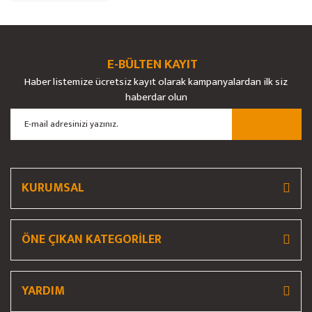
Ürün bilgilerinde hatalar bulunuyor.
Ürün fiyatı diğer sitelerden daha pahalı.
Bu ürüne benzer farklı alternatifler olmalı.
E-BÜLTEN KAYIT
Haber listemize ücretsiz kayıt olarak kampanyalardan ilk siz
haberdar olun
Gönder
KURUMSAL
ÖNE ÇIKAN KATEGORİLER
YARDIM