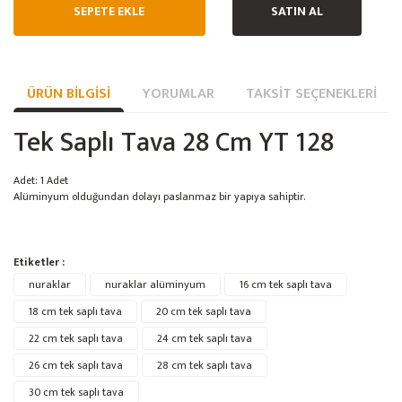
SEPETE EKLE
SATIN AL
ÜRÜN BILGISI
YORUMLAR
TAKSIT SEÇENEKLERI
Tek Saplı Tava 28 Cm YT 128
Adet: 1 Adet
Alüminyum olduğundan dolayı paslanmaz bir yapıya sahiptir.
Bu ürünün fiyat bilgisi, resim, ürün açıklamalarında ve diğer konularda
Etiketler :
yetersiz gördüğünüz noktaları öneri formunu kullanarak tarafımıza
Bu ürüne ilk yorumu siz yapın!
nuraklar
Ürün hakkında henüz soru sorulmamış.
nuraklar alüminyum
16 cm tek saplı tava
iletebilirsiniz.
Görüş ve önerileriniz için teşekkür ederiz.
18 cm tek saplı tava
20 cm tek saplı tava
22 cm tek saplı tava
24 cm tek saplı tava
Yorum Yaz
Soru Sor
Ürün resmi kalitesiz, bozuk veya görüntülenemiyor.
26 cm tek saplı tava
28 cm tek saplı tava
Ürün açıklamasında eksik bilgiler bulunuyor.
30 cm tek saplı tava