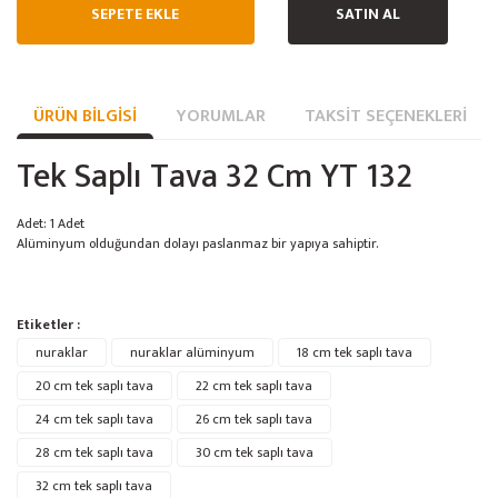
SEPETE EKLE
SATIN AL
ÜRÜN BILGISI
YORUMLAR
TAKSIT SEÇENEKLERI
Tek Saplı Tava 32 Cm YT 132
Adet: 1 Adet
Alüminyum olduğundan dolayı paslanmaz bir yapıya sahiptir.
Bu ürünün fiyat bilgisi, resim, ürün açıklamalarında ve diğer konularda
Etiketler :
yetersiz gördüğünüz noktaları öneri formunu kullanarak tarafımıza
Bu ürüne ilk yorumu siz yapın!
nuraklar
Ürün hakkında henüz soru sorulmamış.
nuraklar alüminyum
18 cm tek saplı tava
iletebilirsiniz.
Görüş ve önerileriniz için teşekkür ederiz.
20 cm tek saplı tava
22 cm tek saplı tava
24 cm tek saplı tava
26 cm tek saplı tava
Yorum Yaz
Soru Sor
Ürün resmi kalitesiz, bozuk veya görüntülenemiyor.
28 cm tek saplı tava
30 cm tek saplı tava
Ürün açıklamasında eksik bilgiler bulunuyor.
32 cm tek saplı tava