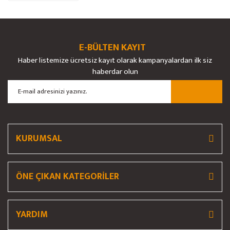
Ürün bilgilerinde hatalar bulunuyor.
Ürün fiyatı diğer sitelerden daha pahalı.
Bu ürüne benzer farklı alternatifler olmalı.
E-BÜLTEN KAYIT
Haber listemize ücretsiz kayıt olarak kampanyalardan ilk siz
haberdar olun
Gönder
KURUMSAL
ÖNE ÇIKAN KATEGORİLER
YARDIM