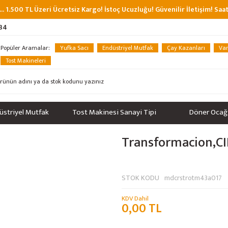
... 1.500 TL Üzeri Ücretsiz Kargo! İstoç Ucuzluğu! Güvenilir İletişim! Sa
 34
Popüler Aramalar:
Yufka Sacı
Endüstriyel Mutfak
Çay Kazanları
Van
Tost Makineleri
üstriyel Mutfak
Tost Makinesi Sanayi Tipi
Döner Ocağ
Transformacion,CIR
STOK KODU
mdcrstrotm43a017
KDV Dahil
0,00 TL