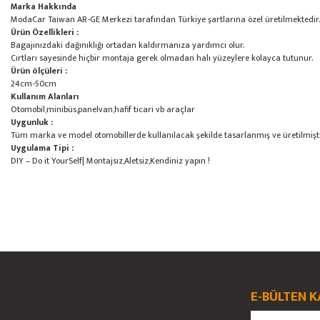
Marka Hakkında
ModaCar Taiwan AR-GE Merkezi tarafından Türkiye şartlarına özel üretilmektedir.
Ürün Özellikleri :
Bagajınızdaki dağınıklığı ortadan kaldırmanıza yardımcı olur.
Cırtları sayesinde hiçbir montaja gerek olmadan halı yüzeylere kolayca tutunur.
Ürün ölçüleri :
24cm-50cm
Kullanım Alanları
Otomobil,minibüs,panelvan,hafif ticari vb araçlar
Uygunluk :
Tüm marka ve model otomobillerde kullanılacak şekilde tasarlanmış ve üretilmişti
Uygulama Tipi :
DIY – Do it YourSelf| Montajsız,Aletsiz,Kendiniz yapın !
Bu ürünün fiyat bilgisi, resim, ürün açıklamalarında ve diğer konularda yete
Görüş ve önerileriniz için teşekkür ederiz.
Ürün resmi kalitesiz, bozuk veya görüntülenemiyor.
E-BÜLTEN K
Ürün açıklamasında eksik bilgiler bulunuyor.