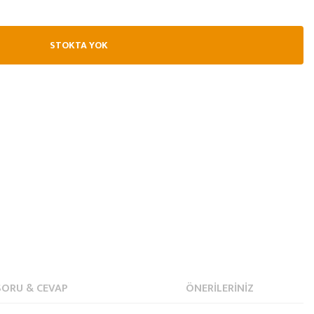
STOKTA YOK
SORU & CEVAP
ÖNERILERINIZ