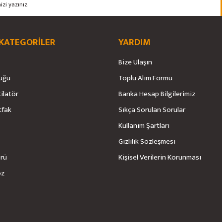
 KATEGORİLER
YARDIM
Bize Ulaşın
uğu
Toplu Alım Formu
tilatör
Banka Hesap Bilgilerimiz
Gönder
tfak
Sıkça Sorulan Sorular
Kullanım Şartları
Gizlilik Sözleşmesi
örü
Kişisel Verilerin Korunması
öz