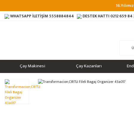
16.Yılımız
WHATSAPP İLETİŞİM
5558884844
DESTEK HATTI
0212 659 84
Çay Makinesi
Çay Kazanları
End