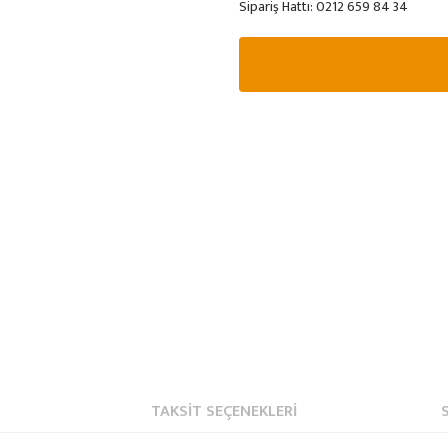
Sipariş Hattı:
0212 659 84 34
TAKSIT SEÇENEKLERI