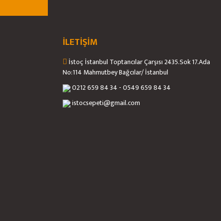
İLETİŞİM
İstoç İstanbul Toptancılar Çarşısı 2435.Sok 17.Ada
No:114 Mahmutbey Bağcılar/ İstanbul
0212 659 84 34 - 0549 659 84 34
istocsepeti@gmail.com