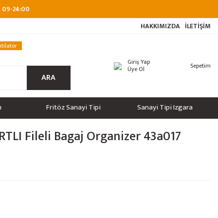
at 09-24:00
HAKKIMIZDA
İLETİŞİM
tilatör
Giriş Yap
Sepetim
Üye Ol
ARA
ı
Fritöz Sanayi Tipi
Sanayi Tipi Izgara
TLI Fileli Bagaj Organizer 43a017