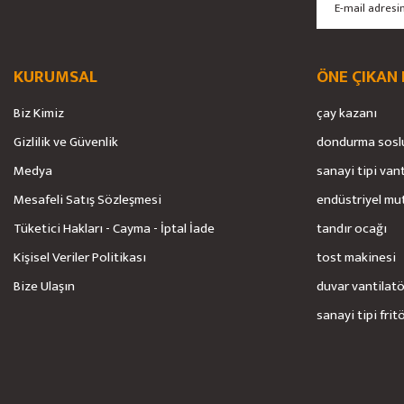
Ürün bilgilerinde hatalar bulunuyor.
Ürün fiyatı diğer sitelerden daha pahalı.
Bu ürüne benzer farklı alternatifler olmalı.
KURUMSAL
ÖNE ÇIKAN
Biz Kimiz
çay kazanı
Gizlilik ve Güvenlik
dondurma sosl
Medya
sanayi tipi van
Mesafeli Satış Sözleşmesi
endüstriyel mu
Tüketici Hakları - Cayma - İptal İade
tandır ocağı
Kişisel Veriler Politikası
tost makinesi
Bize Ulaşın
duvar vantilat
sanayi tipi frit