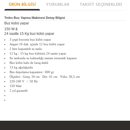
ÜRÜN BILGISI
YORUMLAR
TAKSIT SEÇENEKLERI
Trebs Buz Yapma Makinesi Detay Bilgisi
Buz kübü yapar
150 W &
24 saatte 15 Kg buz kübü yapar
3 çeşit boyutta buz kübü yapar
Asgari 10 dak. içinde 12 buz kübü yapar
2 litre kapasiteli su tankı
12 kg - 15 kg buz kübünü 24 saatte yapar
Su tankında su kalmadığı zaman otomatik kapanır
Buz kübü kabı ile faraş dahil
13 kg ağırlığında
Buz depolama kapasitesi : 600 gr
Ölçüleri : Genş: 34 cm Der: 41 cm Yüks: 36,5 cm
220-240 V / 50 Hz
150 Watt
2 yıl garantili
Bu ürünün fiyat bilgisi, resim, ürün açıklamalarında ve diğer konularda
yetersiz gördüğünüz noktaları öneri formunu kullanarak tarafımıza
Bu ürüne ilk yorumu siz yapın!
Ürün hakkında henüz soru sorulmamış.
iletebilirsiniz.