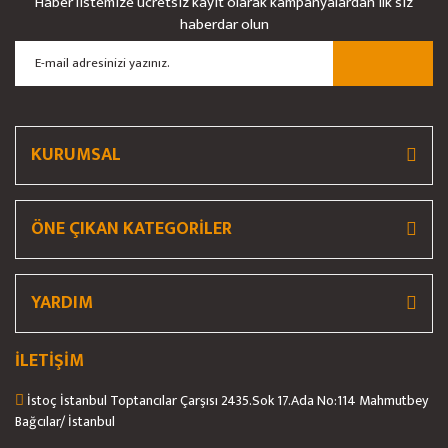
Haber listemize ücretsiz kayıt olarak kampanyalardan ilk siz
Ürün resmi kalitesiz, bozuk veya görüntülenemiyor.
haberdar olun
Ürün açıklamasında eksik bilgiler bulunuyor.
Ürün bilgilerinde hatalar bulunuyor.
Ürün fiyatı diğer sitelerden daha pahalı.
Bu ürüne benzer farklı alternatifler olmalı.
KURUMSAL
ÖNE ÇIKAN KATEGORİLER
Gönder
YARDIM
İLETİŞİM
İstoç İstanbul Toptancılar Çarşısı 2435.Sok 17.Ada No:114 Mahmutbey
Bağcılar/ İstanbul