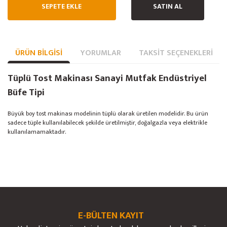
SEPETE EKLE
SATIN AL
ÜRÜN BILGISI
YORUMLAR
TAKSIT SEÇENEKLERI
Tüplü Tost Makinası Sanayi Mutfak Endüstriyel
Büfe Tipi
Büyük boy tost makinası modelinin tüplü olarak üretilen modelidir. Bu ürün
sadece tüple kullanılabilecek şekilde üretilmiştir, doğalgazla veya elektrikle
kullanılamamaktadır.
Bu ürünün fiyat bilgisi, resim, ürün açıklamalarında ve diğer konularda
yetersiz gördüğünüz noktaları öneri formunu kullanarak tarafımıza
Bu ürüne ilk yorumu siz yapın!
Ürün hakkında henüz soru sorulmamış.
iletebilirsiniz.
Görüş ve önerileriniz için teşekkür ederiz.
E-BÜLTEN KAYIT
Yorum Yaz
Soru Sor