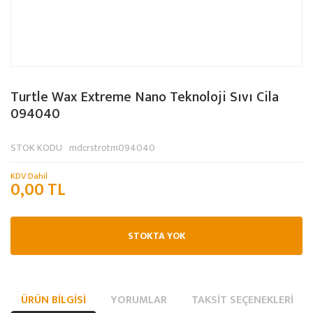
Turtle Wax Extreme Nano Teknoloji Sıvı Cila
094040
STOK KODU
mdcrstrotm094040
KDV Dahil
0,00 TL
STOKTA YOK
ÜRÜN BILGISI
YORUMLAR
TAKSIT SEÇENEKLERI