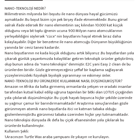
NANO-TEKNOLOJİ NEDİR?
Milimetrenin milyonda biri boyutu ile nano dünyası hayal gücümüzü
aşmaktadır. Bu boyut bizim için pek birşey ifade etmemektedir. Bunu görsel
oalrak ifade edersek Bir nano elementinin saç kılından 10.000 kat küçük
olduğunu veya bit toplu iğnenin ucuna 900 Milyon nano atomcuklarının
yerleşebildiğini söylersek ''cüce'' nin boyutlarını hayal etmek biraz daha
kolaylaşabilir. Diğer bir benzetme ile nano atomcuğu Dünyanın büyüklüğünün
yanında bir ceviz tanesi kadardır.
Nano boyutlarının ne kada küçük olduğunu artık biliyoruz .Bu boyutlardan yola
çıkarak günlük yaşantımızda kolaylıklar getiren teknolojik ürünler geliştirilmiş
olup bunun adına da ''nano teknolojisi'' denmiştir. E2C yani Easy 2 clean de bu
ürünlerden biridir. Gözle göremeyeceğiniz şeffaf bir kaplama sağlayarak
yüzeylerimizdeki fizyolojik biyolojik yıpranmayı ve eskimeyi önler.
NANO-TEKNOLOJİ BU ÜRÜNLERDE KULLANMAK NASIL DÜŞÜNÜLMÜŞTÜR?
Amazon ve Afrika da balta girmemiş ormanlarda yetişen ve oradaki insanlar
tarafından kutsal kabul edilip uğruna tapınılan bir bitki olan LOTUS çiçeğinden
yola çıkılarak düşünülmüştür. Bu çiçek hayatı boyunca hiçbir şekilde üzerinde
su yağmur çamur kir barındırmamaktadır! Araştırma sonuçlarından gözle
görünmeyen atomik nano boyutlarda itici ve katman tabaka olduğu
gözlemlenmiştir.Bu görünmez tabaka üzerinden hiçbir şeyi tutmamaktadır.
Nano teknolojisi dünyada ilk defa bu çiçek efsanesinden yola çıkılarak bu
ürünlerde kullanılmıştır.
Kullanım Şekli:
1.Aracınızın Turtle Wax araba şampuanı ile yıkayın ve kurulayın.