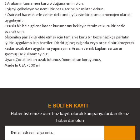
2.Arabanın tamamen kuru olduğuna emin olun.
3.Şişeyi çalkalayın ve nemli bir bez üzerine bir miktar dökün.
4.Dairesel hareketlerle ve her defasında yüzeyin bir kısmına homojen olarak
uygulayın .
5.Puslu bir hale gelene kadar kurumasını bekleyin temiz ve kuru bir bezle
ovarak silin.
6.İstenilen parlaklığı elde etmek için temiz ve kuru bir bezle nazikçe parlatın.
İyi bir uygulama için öneriler: Direkt güneş ışığında veya araç el sürülmeyecek
kadar sıcak iken uygulama yapmayınız. Aracın vernik kaplaması zarar
görmüş ise kullanmayınız.
Uyarı: Çocuklardan uzak tutunuz. Donmaktan koruyunuz.
Made In USA - 500 ml
Bu ürünün fiyat bilgisi, resim, ürün açıklamalarında ve diğer konularda
yetersiz gördüğünüz noktaları öneri formunu kullanarak tarafımıza
Bu ürüne ilk yorumu siz yapın!
Ürün hakkında henüz soru sorulmamış.
iletebilirsiniz.
Görüş ve önerileriniz için teşekkür ederiz.
E-BÜLTEN KAYIT
Yorum Yaz
Soru Sor
Haber listemize ücretsiz kayıt olarak kampanyalardan ilk siz
Ürün resmi kalitesiz, bozuk veya görüntülenemiyor.
haberdar olun
Ürün açıklamasında eksik bilgiler bulunuyor.
Ürün bilgilerinde hatalar bulunuyor.