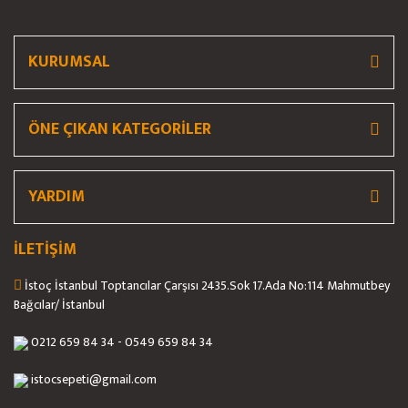
Ürün fiyatı diğer sitelerden daha pahalı.
Bu ürüne benzer farklı alternatifler olmalı.
KURUMSAL
ÖNE ÇIKAN KATEGORİLER
Gönder
YARDIM
İLETİŞİM
İstoç İstanbul Toptancılar Çarşısı 2435.Sok 17.Ada No:114 Mahmutbey
Bağcılar/ İstanbul
0212 659 84 34 - 0549 659 84 34
istocsepeti@gmail.com