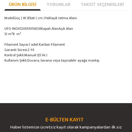
ÜRÜN BILGISI
YORUMLAR
TAKSIT SEÇENEKLERI
Model
Güç ( W )
Ebat ( cm )
Yaklaşık Isıtma Alanı
UFO INOX
1200
13X16X58
Kapalı Alan
Açık Alan
12 m²
8 m²
Filament Sayısı
:1 adet Karbon Filament
Garanti Süresi
:2 Yıl
Kontrol Şekli
:Manuel (El ile )
Kullanım Şekli
:Duvara, tavana veya taşınabilir ayağa montaj
Bu ürünün fiyat bilgisi, resim, ürün açıklamalarında ve diğer konularda
yetersiz gördüğünüz noktaları öneri formunu kullanarak tarafımıza
Bu ürüne ilk yorumu siz yapın!
Ürün hakkında henüz soru sorulmamış.
iletebilirsiniz.
Görüş ve önerileriniz için teşekkür ederiz.
E-BÜLTEN KAYIT
Yorum Yaz
Soru Sor
Haber listemize ücretsiz kayıt olarak kampanyalardan ilk siz
Ürün resmi kalitesiz, bozuk veya görüntülenemiyor.