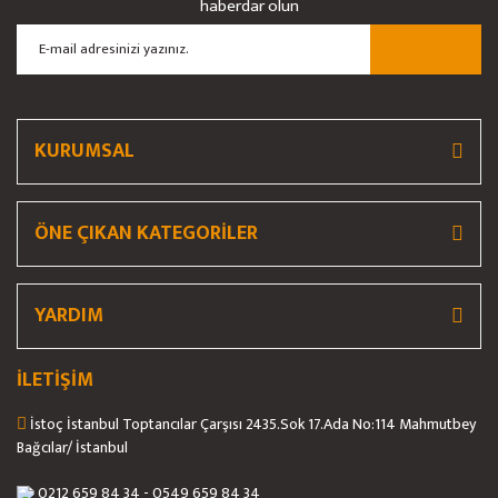
haberdar olun
Ürün açıklamasında eksik bilgiler bulunuyor.
Ürün bilgilerinde hatalar bulunuyor.
Ürün fiyatı diğer sitelerden daha pahalı.
Bu ürüne benzer farklı alternatifler olmalı.
KURUMSAL
ÖNE ÇIKAN KATEGORİLER
Gönder
YARDIM
İLETİŞİM
İstoç İstanbul Toptancılar Çarşısı 2435.Sok 17.Ada No:114 Mahmutbey
Bağcılar/ İstanbul
0212 659 84 34 - 0549 659 84 34