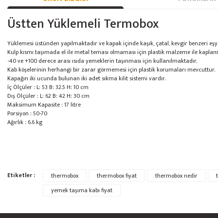
Üstten Yüklemeli Termobox
Yüklemesi üstünden yapılmaktadır ve kapak içinde kaşık, çatal, kevgir benzeri eşya
Kulp kısmı taşımada el ile metal teması olmaması için plastik malzeme ile kaplanm
-40 ve +100 derece arası ısıda yemeklerin taşınması için kullanılmaktadır.
Kab köşelerinin herhangi bir zarar görmemesi için plastik korumaları mevcuttur.
Kapağın iki ucunda bulunan iki adet sıkma kilit sistemi vardır.
İç Ölçüler : L: 53 B: 32.5 H: 10 cm
Dış Ölçüler : L: 62 B: 42 H: 30 cm
Maksimum Kapasite : 17 litre
Porsiyon : 50-70
Ağırlık : 6.6 kg
Bu ürünün fiyat bilgisi, resim, ürün açıklamalarında ve diğer konularda yete
Etiketler :
thermobox
thermobox fiyat
thermobox nedir
Görüş ve önerileriniz için teşekkür ederiz.
yemek taşıma kabı fiyat
Ürün resmi kalitesiz, bozuk veya görüntülenemiyor.