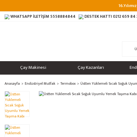
16.Yılımız
WHATSAPP İLETİŞİM
5558884844
DESTEK HATTI
0212 659 84
Çay Makinesi
Çay Kazanları
End
Anasayfa
Endüstriyel Mutfak
Termobox
Üstten Yüklemeli Sıcak Soğuk Uyu