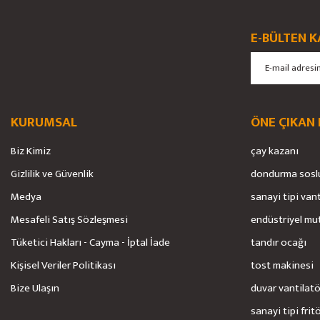
Ürün açıklamasında eksik bilgiler bulunuyor.
Ürün bilgilerinde hatalar bulunuyor.
E-BÜLTEN K
Ürün fiyatı diğer sitelerden daha pahalı.
Bu ürüne benzer farklı alternatifler olmalı.
KURUMSAL
ÖNE ÇIKAN
Biz Kimiz
çay kazanı
Gizlilik ve Güvenlik
dondurma sosl
Medya
sanayi tipi van
Mesafeli Satış Sözleşmesi
endüstriyel mu
Tüketici Hakları - Cayma - İptal İade
tandır ocağı
Kişisel Veriler Politikası
tost makinesi
Bize Ulaşın
duvar vantilat
sanayi tipi frit