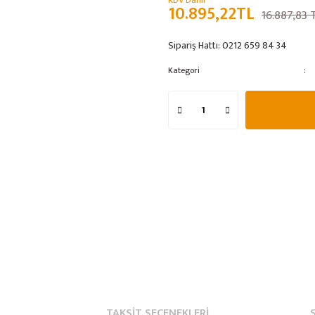
KDV Dahil
10.895,22TL
16.887,83 
Sipariş Hattı:
0212 659 84 34
Kategori
TAKSIT SEÇENEKLERI