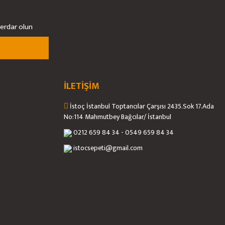
berdar olun
İLETİŞİM
İstoç İstanbul Toptancılar Çarşısı 2435.Sok 17.Ada
No:114 Mahmutbey Bağcılar/ İstanbul
0212 659 84 34 - 0549 659 84 34
istocsepeti@gmail.com