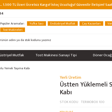
... 1.500 TL Üzeri Ücretsiz Kargo! İstoç Ucuzluğu! Güvenilir İletişim! Sa
 34
Popüler Aramalar:
Yufka Sacı
Endüstriyel Mutfak
Çay Kazanları
Van
Tost Makineleri
üstriyel Mutfak
Tost Makinesi Sanayi Tipi
Döner Ocağ
mlu Yemek Taşıma Kabı
Yerli Üretim
%35
Üstten Yüklemeli
Kabı
STOK KODU
TERMOBOX 100