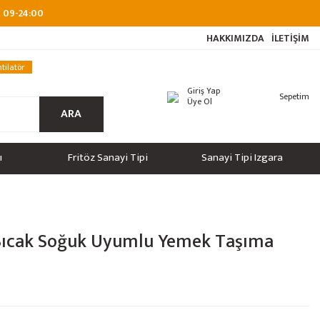
at 09-24:00
HAKKIMIZDA
İLETİŞİM
tilatör
Giriş Yap
Sepetim
Üye Ol
ARA
ı
Fritöz Sanayi Tipi
Sanayi Tipi Izgara
 Sıcak Soğuk Uyumlu Yemek Taşıma