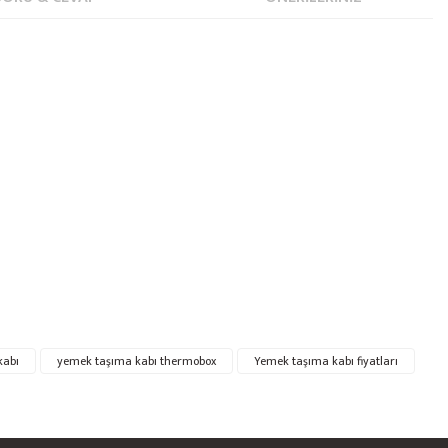
kabı
yemek taşıma kabı thermobox
Yemek taşıma kabı fiyatları