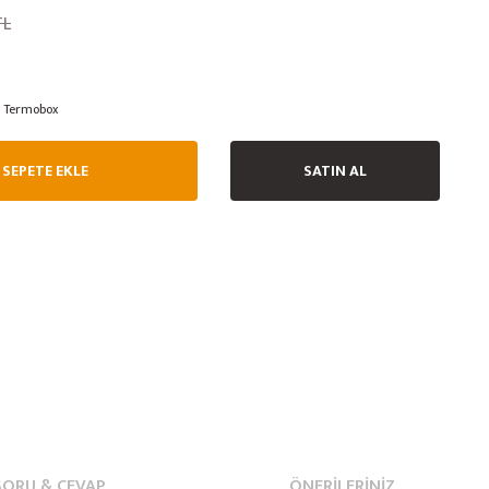
TL
Termobox
SEPETE EKLE
SATIN AL
SORU & CEVAP
ÖNERILERINIZ