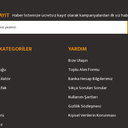
AYIT
Haber listemize ücretsiz kayıt olarak kampanyalardan ilk siz ha
 KATEGORİLER
YARDIM
Bize Ulaşın
Gönder
uğu
Toplu Alım Formu
tilatör
Banka Hesap Bilgilerimiz
tfak
Sıkça Sorulan Sorular
Kullanım Şartları
Gizlilik Sözleşmesi
örü
Kişisel Verilerin Korunması
öz