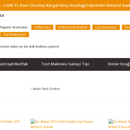
... 1.500 TL Üzeri Ücretsiz Kargo! İstoç Ucuzluğu! Güvenilir İletişim! Sa
 34
Popüler Aramalar:
Yufka Sacı
Endüstriyel Mutfak
Çay Kazanları
Van
Tost Makineleri
üstriyel Mutfak
Tost Makinesi Sanayi Tipi
Döner Ocağ
Atom Yerli Üretim