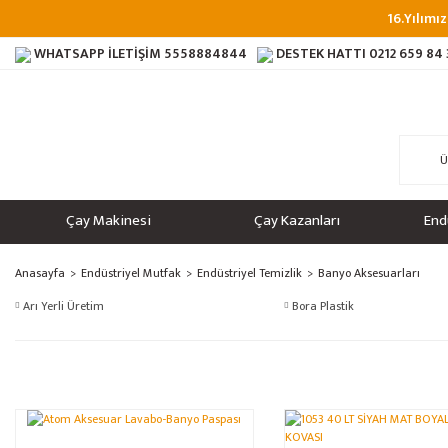
16.Yılımız
WHATSAPP İLETİŞİM
5558884844
DESTEK HATTI
0212 659 84
Çay Makinesi
Çay Kazanları
End
Anasayfa
Endüstriyel Mutfak
Endüstriyel Temizlik
Banyo Aksesuarları
Arı Yerli Üretim
Bora Plastik