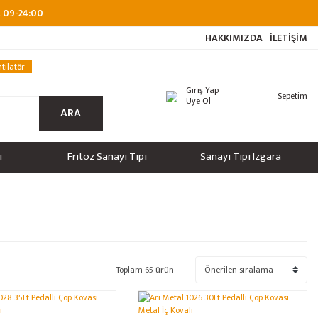
at 09-24:00
HAKKIMIZDA
İLETİŞİM
tilatör
Giriş Yap
Sepetim
Üye Ol
ARA
ı
Fritöz Sanayi Tipi
Sanayi Tipi Izgara
Toplam 65 ürün