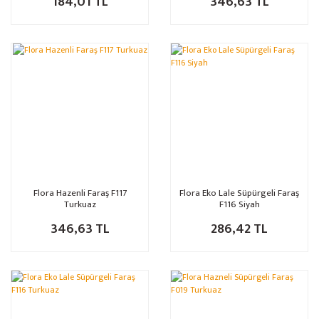
184,01 TL
346,63 TL
Flora Hazenli Faraş F117
Flora Eko Lale Süpürgeli Faraş
Turkuaz
F116 Siyah
346,63 TL
286,42 TL