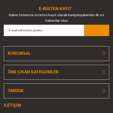
Ürün bilgilerinde hatalar bulunuyor.
E-BÜLTEN KAYIT
Ürün fiyatı diğer sitelerden daha pahalı.
Haber listemize ücretsiz kayıt olarak kampanyalardan ilk siz
Bu ürüne benzer farklı alternatifler olmalı.
haberdar olun
Gönder
KURUMSAL
ÖNE ÇIKAN KATEGORİLER
YARDIM
İLETİŞİM