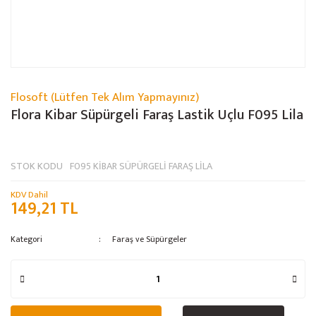
Flosoft (Lütfen Tek Alım Yapmayınız)
Flora Kibar Süpürgeli Faraş Lastik Uçlu F095 Lila
STOK KODU
F095 KİBAR SÜPÜRGELİ FARAŞ LİLA
KDV Dahil
149,21 TL
Kategori
Faraş ve Süpürgeler