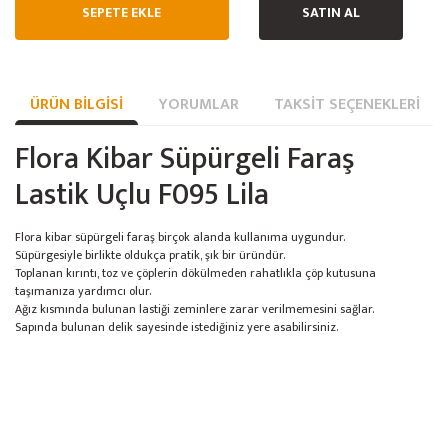
SEPETE EKLE
SATIN AL
ÜRÜN BILGISI
YORUMLAR
TAKSIT SEÇENEKLERI
Flora Kibar Süpürgeli Faraş
Lastik Uçlu F095 Lila
Flora kibar süpürgeli faraş birçok alanda kullanıma uygundur.
Süpürgesiyle birlikte oldukça pratik, şık bir üründür.
Toplanan kırıntı, toz ve çöplerin dökülmeden rahatlıkla çöp kutusuna
taşımanıza yardımcı olur.
Ağız kısmında bulunan lastiği zeminlere zarar verilmemesini sağlar.
Sapında bulunan delik sayesinde istediğiniz yere asabilirsiniz.