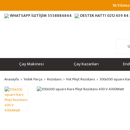
16.Yılımız
WHATSAPP İLETİŞİM
5558884844
DESTEK HATTI
0212 659 84
Çay Makinesi
Çay Kazanları
End
Anasayfa
Yedek Parça
Rezistans
Hot Pleyt Rezistans
300x300 square Kar