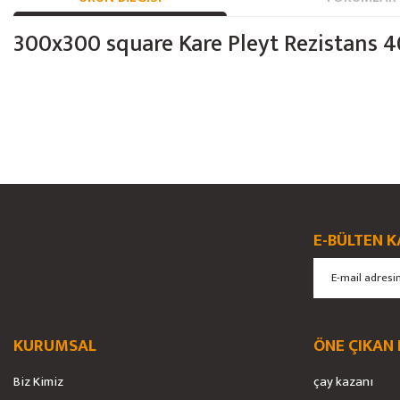
300x300 square Kare Pleyt Rezistans 
Bu ürünün fiyat bilgisi, resim, ürün açıklamalarında ve diğer konularda yete
Görüş ve önerileriniz için teşekkür ederiz.
Ürün resmi kalitesiz, bozuk veya görüntülenemiyor.
E-BÜLTEN K
Ürün açıklamasında eksik bilgiler bulunuyor.
Ürün bilgilerinde hatalar bulunuyor.
Ürün fiyatı diğer sitelerden daha pahalı.
Bu ürüne benzer farklı alternatifler olmalı.
KURUMSAL
ÖNE ÇIKAN
Biz Kimiz
çay kazanı