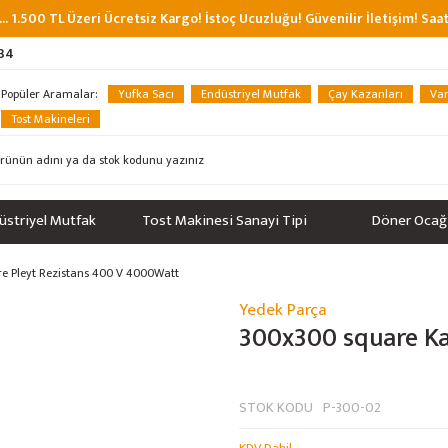
... 1.500 TL Üzeri Ücretsiz Kargo! İstoç Ucuzluğu! Güvenilir İletişim! Sa
 34
Popüler Aramalar:
Yufka Sacı
Endüstriyel Mutfak
Çay Kazanları
Van
Tost Makineleri
üstriyel Mutfak
Tost Makinesi Sanayi Tipi
Döner Ocağ
e Pleyt Rezistans 400 V 4000Watt
Yedek Parça
300x300 square Ka
STOK KODU
P-300-02