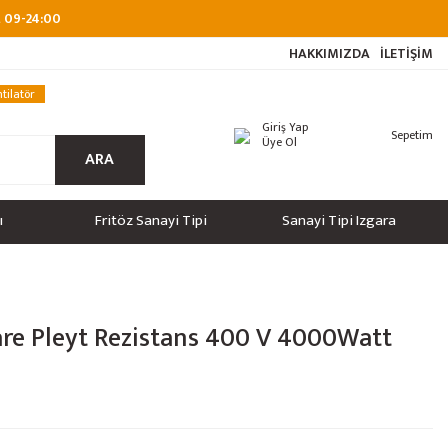
at 09-24:00
HAKKIMIZDA
İLETİŞİM
tilatör
Giriş Yap
Sepetim
Üye Ol
ARA
ı
Fritöz Sanayi Tipi
Sanayi Tipi Izgara
re Pleyt Rezistans 400 V 4000Watt