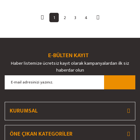
1
2
3
4
E-BÜLTEN KAYIT
Haber listemize ücretsiz kayıt olarak kampanyalardan ilk siz
haberdar olun
KURUMSAL
ÖNE ÇIKAN KATEGORİLER