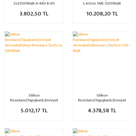
5x2000Watt A:480 B:40
L:60cm 5Mt 1200Watt
3.802,50 TL
10.208,20 TL
Silikon
Silikon
Rezistans(Yapışkanlı,Emniyet
Rezistans(Yapışkanlı,Emniyet
Termostatlı)Reşo Rezistans
Termostatlı)Benmari 29x20cm
5.012,17 TL
4.378,58 TL
25x35cm 1000Watt
500 Watt