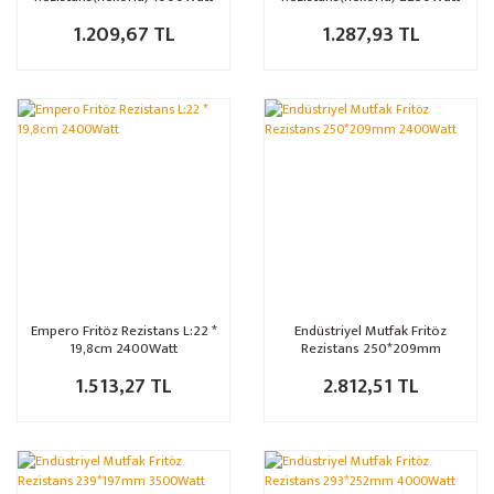
L:280mm
A:390 B:221 C:26
1.209,67 TL
1.287,93 TL
Empero Fritöz Rezistans L:22 *
Endüstriyel Mutfak Fritöz
19,8cm 2400Watt
Rezistans 250*209mm
2400Watt
1.513,27 TL
2.812,51 TL