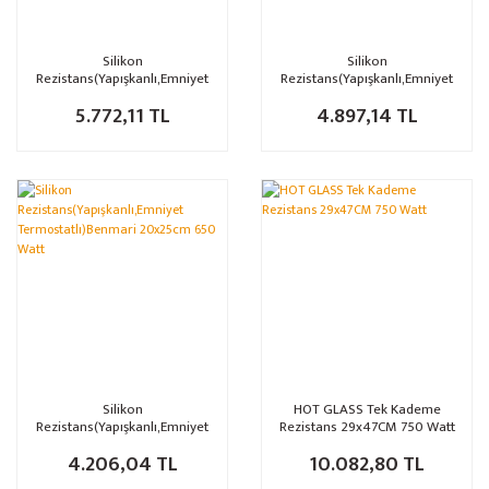
Silikon
Silikon
Rezistans(Yapışkanlı,Emniyet
Rezistans(Yapışkanlı,Emniyet
Termostatlı)Benmari 30x50
Termostatlı)Benmari 20x40cm
5.772,11 TL
4.897,14 TL
1,500 Watt
800 Watt
Silikon
HOT GLASS Tek Kademe
Rezistans(Yapışkanlı,Emniyet
Rezistans 29x47CM 750 Watt
Termostatlı)Benmari 20x25cm
4.206,04 TL
10.082,80 TL
650 Watt