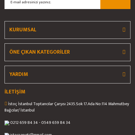
Ürün bilgilerinde hatalar bulunuyor.
Ürün fiyatı diğer sitelerden daha pahalı.
Bu ürüne benzer farklı alternatifler olmalı.
KURUMSAL
ÖNE ÇIKAN KATEGORİLER
Gönder
YARDIM
İLETİŞİM
İstoç İstanbul Toptancılar Çarşısı 2435.Sok 17.Ada No:114 Mahmutbey
Bağcılar/ İstanbul
0212 659 84 34 - 0549 659 84 34
istocsepeti@gmail.com