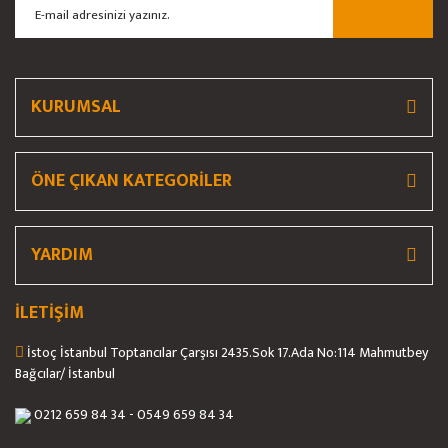
Ürün bilgilerinde hatalar bulunuyor.
Ürün fiyatı diğer sitelerden daha pahalı.
Bu ürüne benzer farklı alternatifler olmalı.
KURUMSAL
ÖNE ÇIKAN KATEGORİLER
Gönder
YARDIM
İLETİŞİM
İstoç İstanbul Toptancılar Çarşısı 2435.Sok 17.Ada No:114 Mahmutbey
Bağcılar/ İstanbul
0212 659 84 34 - 0549 659 84 34