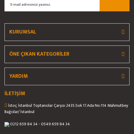
Ürün bilgilerinde hatalar bulunuyor.
Ürün fiyatı diğer sitelerden daha pahalı.
Bu ürüne benzer farklı alternatifler olmalı.
KURUMSAL
ÖNE ÇIKAN KATEGORİLER
Gönder
YARDIM
İLETİŞİM
İstoç İstanbul Toptancılar Çarşısı 2435.Sok 17.Ada No:114 Mahmutbey
Bağcılar/ İstanbul
0212 659 84 34 - 0549 659 84 34