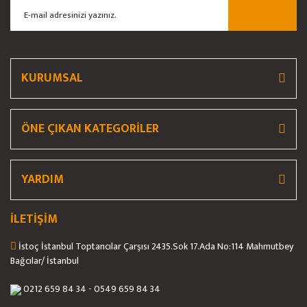
Ürün bilgilerinde hatalar bulunuyor.
Ürün fiyatı diğer sitelerden daha pahalı.
Bu ürüne benzer farklı alternatifler olmalı.
KURUMSAL
ÖNE ÇIKAN KATEGORİLER
Gönder
YARDIM
İLETİŞİM
İstoç İstanbul Toptancılar Çarşısı 2435.Sok 17.Ada No:114 Mahmutbey
Bağcılar/ İstanbul
0212 659 84 34 - 0549 659 84 34