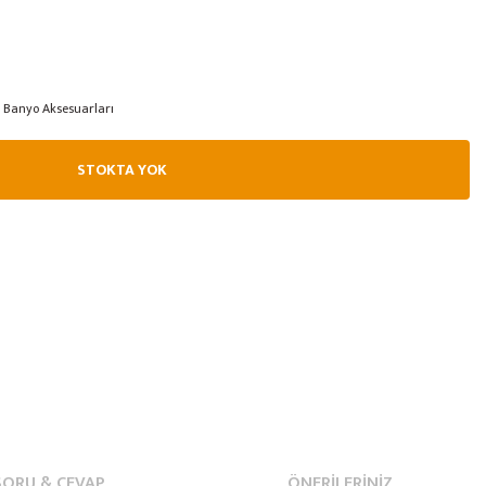
Banyo Aksesuarları
STOKTA YOK
SORU & CEVAP
ÖNERILERINIZ