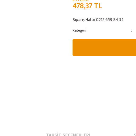
KDV Dahil
478,37 TL
Sipariş Hattı:
0212 659 84 34
Kategori
TAKSIT SEÇENEKLERI