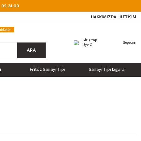
at 09-24:00
HAKKIMIZDA
İLETİŞİM
tilatör
Giriş Yap
Sepetim
Üye Ol
ARA
ı
Fritöz Sanayi Tipi
Sanayi Tipi Izgara