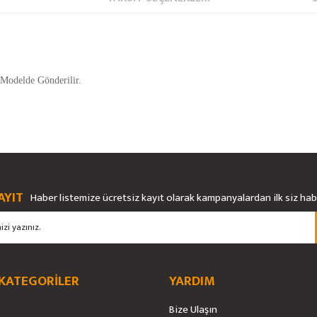
 Modelde Gönderilir.
rsiz gördüğünüz noktaları öneri formunu kullanarak tarafımıza iletebilirsiniz.
Bu ürüne ilk yorumu siz yapın!
Ürün hakkında henüz soru sorulmamış.
AYIT
Haber listemize ücretsiz kayıt olarak kampanyalardan ilk siz ha
Yorum Yaz
Soru Sor
 KATEGORİLER
YARDIM
Bize Ulaşın