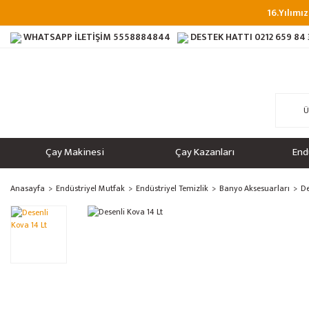
16.Yılımız
WHATSAPP İLETİŞİM
5558884844
DESTEK HATTI
0212 659 84
Çay Makinesi
Çay Kazanları
End
Anasayfa
Endüstriyel Mutfak
Endüstriyel Temizlik
Banyo Aksesuarları
De