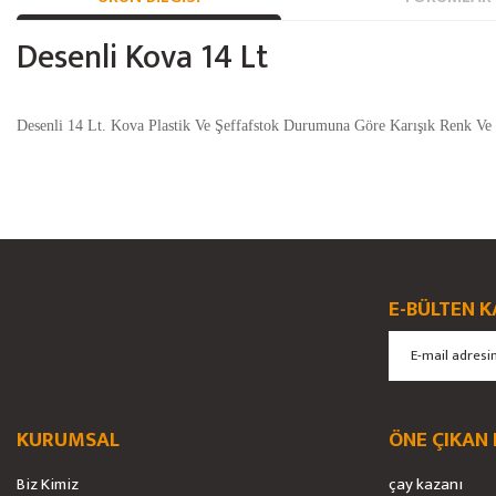
Desenli Kova 14 Lt
Desenli 14 Lt. Kova Plastik Ve Şeffafstok Durumuna Göre Karışık Renk Ve
Bu ürünün fiyat bilgisi, resim, ürün açıklamalarında ve diğer konularda yete
Görüş ve önerileriniz için teşekkür ederiz.
Ürün resmi kalitesiz, bozuk veya görüntülenemiyor.
E-BÜLTEN K
Ürün açıklamasında eksik bilgiler bulunuyor.
Ürün bilgilerinde hatalar bulunuyor.
Ürün fiyatı diğer sitelerden daha pahalı.
Bu ürüne benzer farklı alternatifler olmalı.
KURUMSAL
ÖNE ÇIKAN
Biz Kimiz
çay kazanı