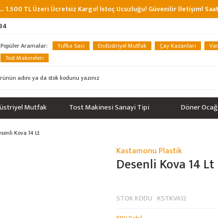
... 1.500 TL Üzeri Ücretsiz Kargo! İstoç Ucuzluğu! Güvenilir İletişim! Sa
 34
Popüler Aramalar:
Yufka Sacı
Endüstriyel Mutfak
Çay Kazanları
Van
Tost Makineleri
üstriyel Mutfak
Tost Makinesi Sanayi Tipi
Döner Ocağ
senli Kova 14 Lt
Kastamonu Plastik
Desenli Kova 14 Lt
STOK KODU
KSTKVA12