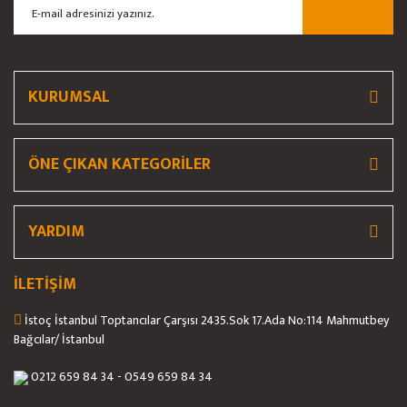
Ürün bilgilerinde hatalar bulunuyor.
Ürün fiyatı diğer sitelerden daha pahalı.
Bu ürüne benzer farklı alternatifler olmalı.
KURUMSAL
ÖNE ÇIKAN KATEGORİLER
Gönder
YARDIM
İLETİŞİM
İstoç İstanbul Toptancılar Çarşısı 2435.Sok 17.Ada No:114 Mahmutbey
Bağcılar/ İstanbul
0212 659 84 34 - 0549 659 84 34