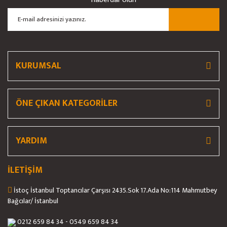
Ürün açıklamasında eksik bilgiler bulunuyor.
Ürün bilgilerinde hatalar bulunuyor.
Ürün fiyatı diğer sitelerden daha pahalı.
Bu ürüne benzer farklı alternatifler olmalı.
KURUMSAL
ÖNE ÇIKAN KATEGORİLER
Gönder
YARDIM
İLETİŞİM
İstoç İstanbul Toptancılar Çarşısı 2435.Sok 17.Ada No:114 Mahmutbey
Bağcılar/ İstanbul
0212 659 84 34 - 0549 659 84 34