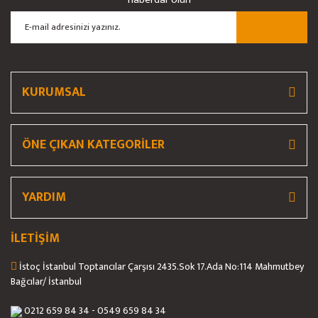
Ürün açıklamasında eksik bilgiler bulunuyor.
Ürün bilgilerinde hatalar bulunuyor.
Ürün fiyatı diğer sitelerden daha pahalı.
Bu ürüne benzer farklı alternatifler olmalı.
KURUMSAL
ÖNE ÇIKAN KATEGORİLER
Gönder
YARDIM
İLETİŞİM
İstoç İstanbul Toptancılar Çarşısı 2435.Sok 17.Ada No:114 Mahmutbey
Bağcılar/ İstanbul
0212 659 84 34 - 0549 659 84 34